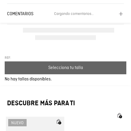
COMENTARIOS
Cargando comentarios…
Cargando el resumen…
Por favor, inicia sesión para escribir un comentario.
Más reciente
Todos
REF:
Selecciona tu talla
Cargando comentarios…
No hay tallas disponibles.
DESCUBRE MÁS PARA TI