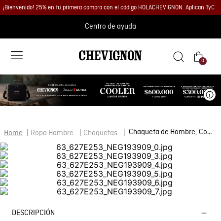
¡Bienvenido! 25% en tu primera compra con el código HOLACHEVIGNON. Aplican TyC
Centro de ayuda
0
Ve
Chaqueta de Hombre, Combat Togs
Ropa Hombre
Chaquetas
DESCRIPCIÓN