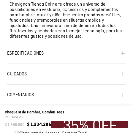
Chevignon Tienda Online te ofrece un universo de
posibilidades en vestuario, accesorios y complementos
para hombre, mujer y niño. Encuentra prendas versátiles,
funcionales y atemporales en siluetas amplias y
ajustadas. Una innovadora línea de denim en todos los
fits, lavados y acabados con la mejor tecnología, para los
diferentes gustos y ocasiones de uso.
ESPECIFICACIONES
OTROS: No retorcer ni exprimir. OTROS: Lavar por el
revés. CUIDADO TEXTIL PROFESIONAL: No limpieza en
CUIDADOS
seco. SECADO: Secado en tendedero a la sombra.
Lavado SIC
OTROS: No remojar. LAVADO: Temperatura máxima de
lavado 30 ºC. Proceso moderado. BLANQUEADO: No
usar blanqueador. PLANCHADO: No planchar. SECADO:
COMENTARIOS
No secar en máquina.
☆
☆
☆
☆
☆
0 Calificación promedio
(0 comentarios)
Composición
Prenda: 100% Poliamida
Chaqueta de Hombre, Combat Togs
REF:
627E253
Por favor, inicia sesión para escribir un comentario.
Color
Negro
$
1
.
898
.
900
$
1
.
234
.
285