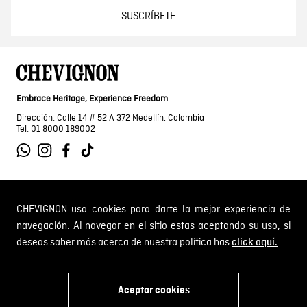
SUSCRÍBETE
Embrace Heritage, Experience Freedom
Dirección: Calle 14 # 52 A 372 Medellín, Colombia
Tel: 01 8000 189002
SOBRE NOSOTROS
CHEVIGNON usa cookies para darte la mejor experiencia de
navegación. Al navegar en el sitio estas aceptando su uso, si
Encuentra tu tienda
deseas saber más acerca de nuestra política has
click aquí.
INFORMACIÓN
Historia de la marca
Mapa del sitio
Términos y condiciones
Aceptar cookies
Próximos eventos
CAMBIOS Y DEVOLUCIONES
Términos y condiciones de promociones