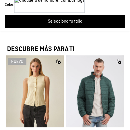
Color:
País de Fabricación
HECHO EN FRANCIA
Más reciente
Todos
Fabricante / importador
JOHN URIBE E HIJOS S.A.
Selecciona tu talla
No hay comentarios.
Registro SIC
811018676
DESCUBRE MÁS PARA TI