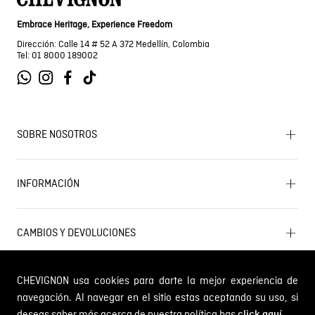
Embrace Heritage, Experience Freedom
Dirección: Calle 14 # 52 A 372 Medellín, Colombia
Tel: 01 8000 189002
SOBRE NOSOTROS
Encuentra tu tienda
INFORMACIÓN
Historia de la marca
Mapa del sitio
Términos y condiciones
Próximos eventos
CAMBIOS Y DEVOLUCIONES
Términos y condiciones de promociones
Outlet
Política de Cookies
Gestiona tu cambio o devolución
Política de Cambios y Devoluciones
CHEVIGNON usa cookies para darte la mejor experiencia de
SERVICIO AL CLIENTE
PQR y Otras solicitudes
navegación. Al navegar en el sitio estas aceptando su uso, si
Trabaja con nosotros
Estado de mi PQR
Whatsapp