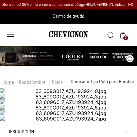
¡Bienvenido! 25% en tu primera compra con el código HOLACHEVIGNON. Aplican TyC
Centro de ayuda
0
Ve
Camiseta Tipo Polo para Hombre
Ropa Hombre
Polos
DESCRIPCIÓN