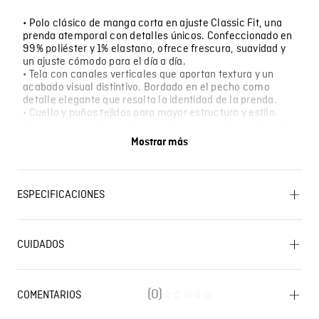
• Polo clásico de manga corta en ajuste Classic Fit, una
prenda atemporal con detalles únicos. Confeccionado en
99% poliéster y 1% elastano, ofrece frescura, suavidad y
un ajuste cómodo para el día a día.
• Tela con canales verticales que aportan textura y un
acabado visual distintivo. Bordado en el pecho como
detalle elegante que resalta la identidad de la prenda.
• Cuello y puños tejidos para mayor estructura y estilo.
Botones marcados en tono crudo que complementan el
diseño con sutileza.
Mostrar más
• Marquilla tejida en el costado, sello de autenticidad y
calidad.
ESPECIFICACIONES
OTROS: No remojar. OTROS: No retorcer ni exprimir.
LAVADO: Lavar a mano. Temperatura máxima 40 ºC.
CUIDADOS
CUIDADO TEXTIL PROFESIONAL: No limpieza en seco.
Lavado SIC
BLANQUEADO: No usar blanqueador. PLANCHADO: No
planchar. SECADO: No secar en máquina. SECADO:
Secado extendido por escurrimiento a la sombra.
(
0
)
COMENTARIOS
☆
☆
☆
☆
☆
OTROS: Lavar separadamente.
Cargando el resumen…