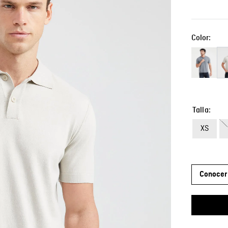
Color:
Talla
XS
Conocer 