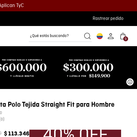
Aplican TyC
Rastrear pedido
¿Qué estás buscando?
0
Camisetas
Camisas
Polos
Ve
a Polo Tejida Straight Fit para Hombre
0
(
0
)
0
$
113
.
346