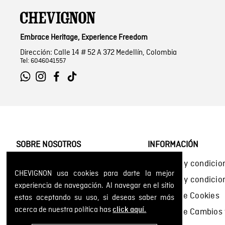
Embrace Heritage, Experience Freedom
Dirección: Calle 14 # 52 A 372 Medellín, Colombia
Tel: 6046041557
SOBRE NOSOTROS
INFORMACIÓN
Encuentra tu tienda
Términos y condicio
CHEVIGNON usa cookies para darte la mejor
Historia de la marca
Términos y condici
experiencia de navegación. Al navegar en el sitio
Mapa del sitio
Política de Cookies
estas aceptando su uso, si deseas saber más
acerca de nuestra política has
click aquí.
Política de Cambios