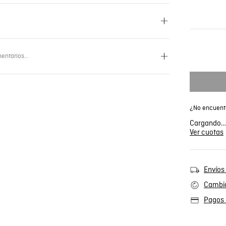
entarios…
¿No encuentr
Cargando..
Ver cuotas
Envíos 
Cambio
Pagos 