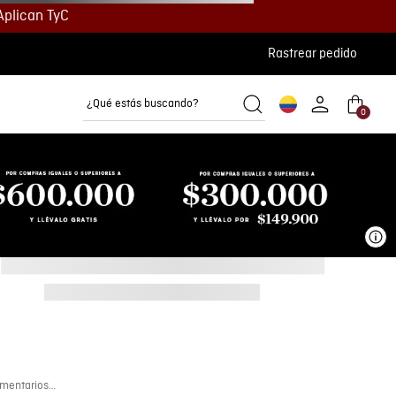
Aplican TyC
Rastrear pedido
¿Qué estás buscando?
0
Camisetas
Camisas
Polos
Ve
mentarios…