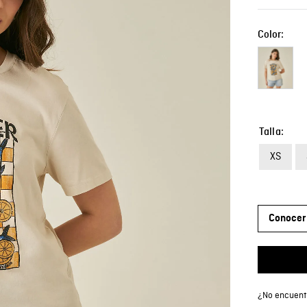
Color:
Talla
XS
Conocer 
¿No encuentr