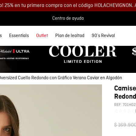
o! 25% en tu primera compra con el código HOLACHEVIGNON. 
Centro de ayuda
s
Essentials
Outlet
Plan de lealtad
90´s Revival
 MÁS BUSCADOS
SORIOS
orios
Descuentos
Denim
Lo más nuevo
Lo más nuevo
Polos
Chaquetas
Buzos
Accesorios
etas
Spring Summer
Spring Summer
s
as
35% DCTO
eta Cuero Hombre
Ver todo Hombre
Ver todo Mujer
as
s
40% DCTO
Oversized Cuello Redondo con Gráfico Verano Caviar en Algodón
eras
s
60% DCTO
Camiset
 y Morrales
y Parches
os
Redondo
s
as
s
REF:
701H02
eta
☆
☆
☆
☆
☆
y Parches
$
169
.
90