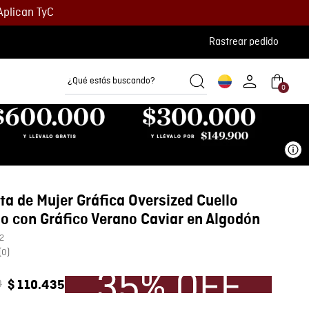
Aplican TyC
Rastrear pedido
¿Qué estás buscando?
0
Camisetas
Camisas
Polos
Ve
a de Mujer Gráfica Oversized Cuello
 con Gráfico Verano Caviar en Algodón
2
(
0
)
0
$
110
.
435