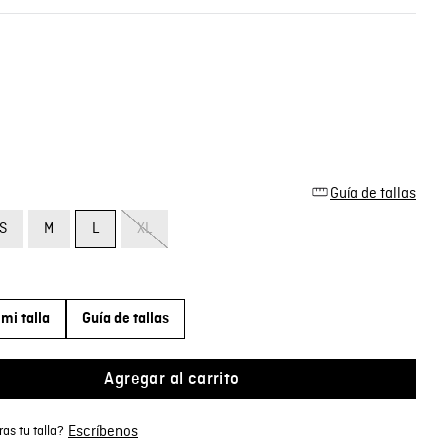
Guía de tallas
S
M
L
XL
mi talla
Guía de tallas
Agregar al carrito
Escríbenos
as tu talla?