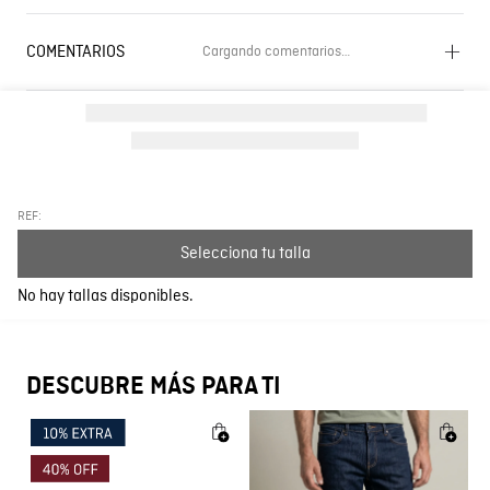
COMENTARIOS
Cargando comentarios…
Cargando el resumen…
Por favor, inicia sesión para escribir un comentario.
Más reciente
Todos
REF:
Selecciona tu talla
Cargando comentarios…
No hay tallas disponibles.
DESCUBRE MÁS PARA TI