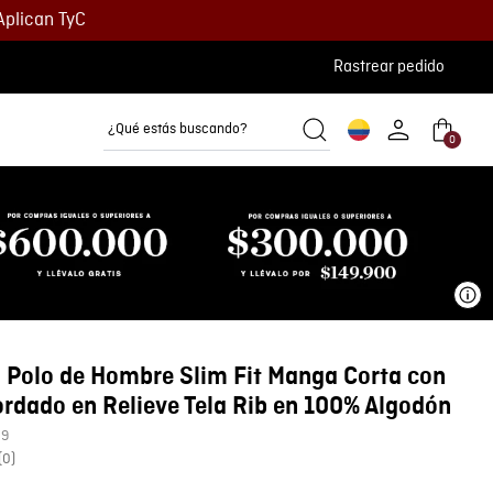
Aplican TyC
Rastrear pedido
¿Qué estás buscando?
0
Camisetas
Camisas
Polos
Ve
 Polo de Hombre Slim Fit Manga Corta con
rdado en Relieve Tela Rib en 100% Algodón
09
(
0
)