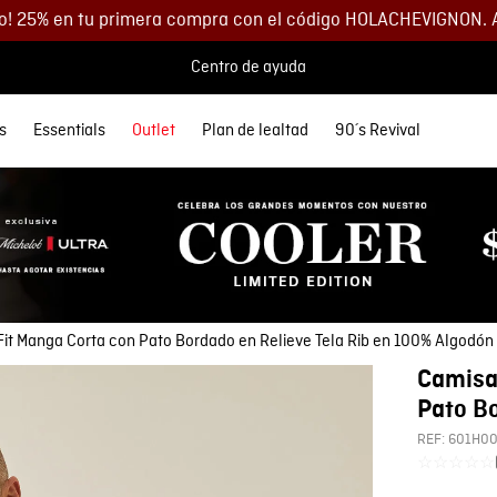
o! 25% en tu primera compra con el código HOLACHEVIGNON. 
Centro de ayuda
s
Essentials
Outlet
Plan de lealtad
90´s Revival
 MÁS BUSCADOS
SORIOS
orios
Descuentos
Denim
Lo más nuevo
Lo más nuevo
Polos
Chaquetas
Buzos
Accesorios
etas
Spring Summer
Spring Summer
s
as
35% DCTO
eta Cuero Hombre
Ver todo Hombre
Ver todo Mujer
as
s
40% DCTO
eras
s
60% DCTO
 y Morrales
y Parches
os
it Manga Corta con Pato Bordado en Relieve Tela Rib en 100% Algodón
s
as
Camisa
s
eta
Pato Bo
y Parches
REF:
601H0
☆
☆
☆
☆
☆