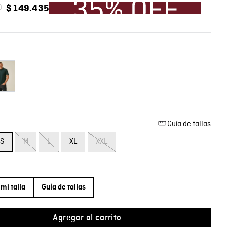
0
$
149
.
435
Guía de tallas
S
M
L
XL
XXL
mi talla
Guía de tallas
Agregar al carrito