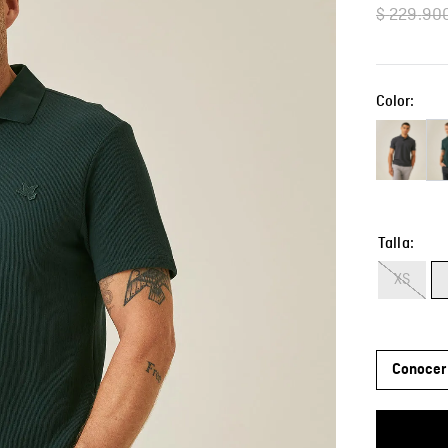
$
229
.
90
Color:
Talla
XS
Conocer 