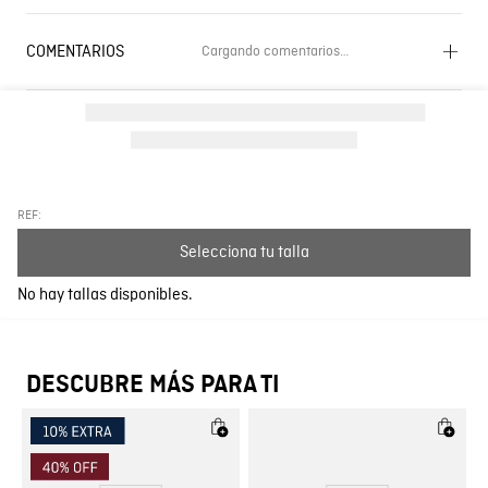
COMENTARIOS
Cargando comentarios…
Cargando el resumen…
Por favor, inicia sesión para escribir un comentario.
Más reciente
Todos
REF:
Selecciona tu talla
Cargando comentarios…
No hay tallas disponibles.
DESCUBRE MÁS PARA TI