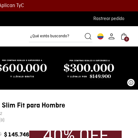
Aplican TyC
Rastrear pedido
¿Qué estás buscando?
0
Camisetas
Camisas
Polos
Ve
 Slim Fit para Hombre
2
(
0
)
0
$
145
.
746