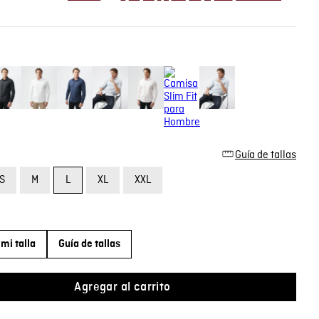
Guía de tallas
S
M
L
XL
XXL
mi talla
Guía de tallas
Agregar al carrito