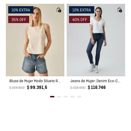
Fabricante / importador
JOHN URIBE E HIJOS S.A.
Registro SIC
811018676
Blusa de Mujer Moda Silueta Recta Manga Sisa con Bordados Tela Suede en Mezcla de Poliéster
Jeans de Mujer: Denim Eco-Confort
$ 99.391,5
$ 118.746
$ 169.900
$ 219.900