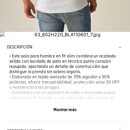
DESCRIPCIÓN
• Este polo para hombre en fit slim combina un acabado
sólido con bordado de pato en técnica punto corazón
repujado, aportando un detalle de construcción que
distingue la prenda sin sobrecargarlo.
• Elaborado en tejido vanizado de 70% algodón y 30%
poliéster, ofrece transpirabilidad, protección solar 30 UPF
y resistencia a las arrugas.
• Combínalo con un pantalón de paño y mocasines para
una reunión de trabajo, o con chinos de color y tenis de
cuero para una salida informal.
• Funciona en jornadas de oficina con ambientes de aire
Mostrar más
acondicionado, en almuerzos de negocios en ciudades
calurosas y en tardes donde el paso de una actividad a
otra no da tiempo de cambiarse.