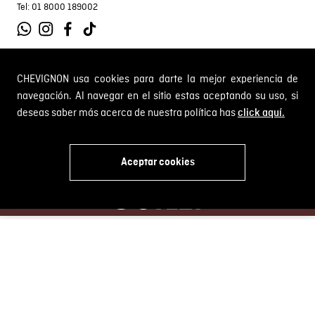
Tel: 01 8000 189002
CHEVIGNON usa cookies para darte la mejor experiencia de
SOBRE NOSOTROS
navegación. Al navegar en el sitio estas aceptando su uso, si
deseas saber más acerca de nuestra política has
Encuentra tu tienda
click aquí.
INFORMACIÓN
Historia de la marca
Mapa del sitio
Términos y condiciones
Aceptar cookies
Próximos eventos
CAMBIOS Y DEVOLUCIONES
Términos y condiciones de promociones
x
Outlet
Política de Cookies
Gestiona tu cambio o devolución
Política de Cambios y Devoluciones
SERVICIO AL CLIENTE
PQR y Otras solicitudes
Trabaja con nosotros
Estado de mi PQR
Whatsapp
¿Quieres ser distribuidor Chevignon?
Self Service