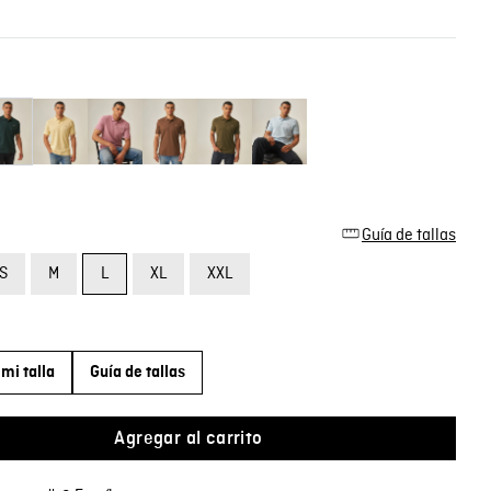
Guía de tallas
S
M
L
XL
XXL
mi talla
Guía de tallas
Agregar al carrito