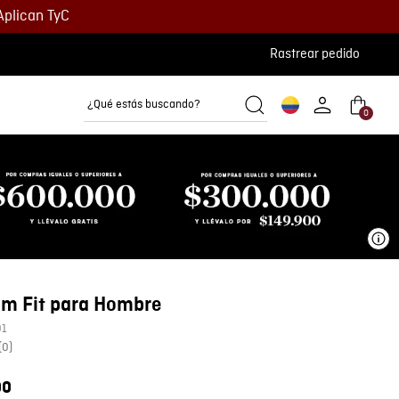
Aplican TyC
Rastrear pedido
¿Qué estás buscando?
0
Camisetas
Camisas
Polos
Ve
im Fit para Hombre
01
(
0
)
00