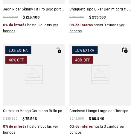
Jean Rider Skinny Fit Tiro Bajo para Hombre en Algodón
Chaqueta Tipo Biker Denim para Mujer
$
398
.
900
$
215
.
406
$
398
.
900
$
233
.
356
hasta 3 cuotas
hasta 3 cuotas
0% de interés
0% de interés
Camiseta Manga Corta con Brillo para Mujer
Camiseta Manga Larga con Transparencia para Mujer
$
139
.
900
$
75
.
546
$
149
.
900
$
80
.
946
hasta 3 cuotas
hasta 3 cuotas
0% de interés
0% de interés