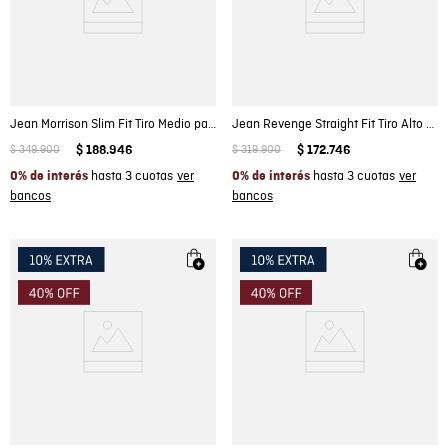
Jean Morrison Slim Fit Tiro Medio para Hombre en Mezcla de Algodón, Marea
Jean Revenge Straight Fit Tiro Alto de Hombre en Algodón, Travesía
$
349
.
900
$
188
.
946
$
319
.
900
$
172
.
746
hasta 3 cuotas
hasta 3 cuotas
0% de interés
0% de interés