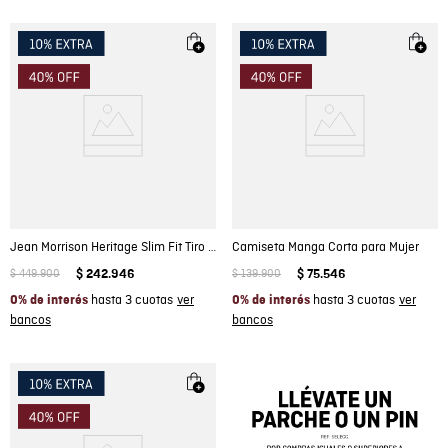
Jean Morrison Heritage Slim Fit Tiro Medio para Hombre en Algodón y Poliéster, Flota
Camiseta Manga Corta para Mujer
$
449
.
900
$
242
.
946
$
139
.
900
$
75
.
546
hasta 3 cuotas
hasta 3 cuotas
0% de interés
0% de interés