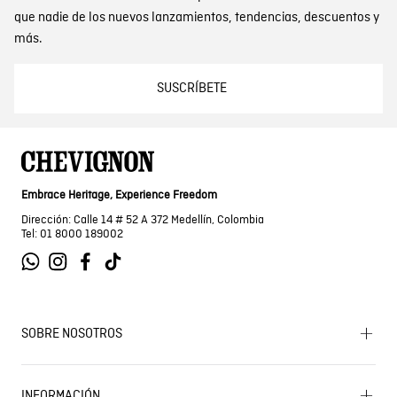
que nadie de los nuevos lanzamientos, tendencias, descuentos y
más.
SUSCRÍBETE
Embrace Heritage, Experience Freedom
Dirección: Calle 14 # 52 A 372 Medellín, Colombia
Tel: 01 8000 189002
SOBRE NOSOTROS
Encuentra tu tienda
INFORMACIÓN
Historia de la marca