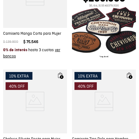
Camiseta Manga Corta para Mujer
$
139
.
900
$
75
.
546
hasta 3 cuotas
0% de interés