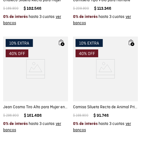
Chaleco Silueta Recta para Mujer
Camiseta Tipo Polo para Hombre
$
189
.
900
$
102
.
546
$
209
.
900
$
113
.
346
hasta 3 cuotas
hasta 3 cuotas
0% de interés
0% de interés
Jean Cosmo Tiro Alto para Mujer en Mezcla de Algodón y Poliéster, Faro
Camisa Silueta Recta de Animal Print para Mujer
$
298
.
900
$
161
.
406
$
169
.
900
$
91
.
746
hasta 3 cuotas
hasta 3 cuotas
0% de interés
0% de interés