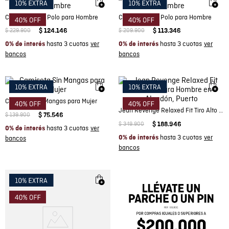
Camiseta Tipo Polo para Hombre
Camiseta Tipo Polo para Hombre
$
229
.
900
$
124
.
146
$
209
.
900
$
113
.
346
hasta 3 cuotas
hasta 3 cuotas
0% de interés
0% de interés
Camiseta Sin Mangas para Mujer
Jean Revenge Relaxed Fit Tiro Alto para Hombre en Algodón, Puerto
$
139
.
900
$
75
.
546
$
349
.
900
$
188
.
946
hasta 3 cuotas
0% de interés
hasta 3 cuotas
0% de interés