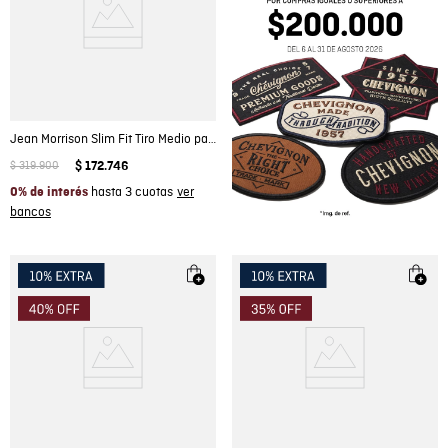
Jean Morrison Slim Fit Tiro Medio para Hombre en Algodón, Deriva
$
319
.
900
$
172
.
746
hasta 3 cuotas
0% de interés