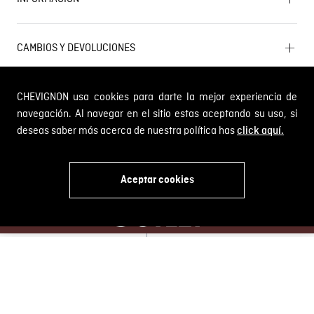
Mapa del sitio
Términos y condiciones
Próximos eventos
CAMBIOS Y DEVOLUCIONES
Términos y condiciones de promociones
Outlet
Política de Cookies
Gestiona tu cambio o devolución
Política de Cambios y Devoluciones
SERVICIO AL CLIENTE
CHEVIGNON usa cookies para darte la mejor experiencia de
PQR y Otras solicitudes
navegación. Al navegar en el sitio estas aceptando su uso, si
Trabaja con nosotros
Estado de mi PQR
Whatsapp
deseas saber más acerca de nuestra política has
click aquí.
¿Quieres ser distribuidor Chevignon?
Self Service
Aceptar cookies
Línea nacional: 01 8000 189002
x
Comodin S.A.S.
NIT: 800.069.933-6
© 2024 Chevignon, todos los derechos reservados