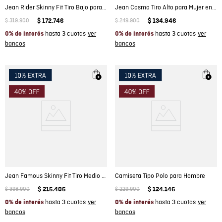
Jean Rider Skinny Fit Tiro Bajo para Hombre en Algodón, Brillante
Jean Cosmo Tiro Alto para Mujer en Mezcla de Algodón y Poliéster, Muelle
$
319
.
900
$
172
.
746
$
249
.
900
$
134
.
946
hasta 3 cuotas
hasta 3 cuotas
0% de interés
0% de interés
Jean Famous Skinny Fit Tiro Medio para Hombre en Algodón, Mástil
Camiseta Tipo Polo para Hombre
$
398
.
900
$
215
.
406
$
229
.
900
$
124
.
146
hasta 3 cuotas
hasta 3 cuotas
0% de interés
0% de interés