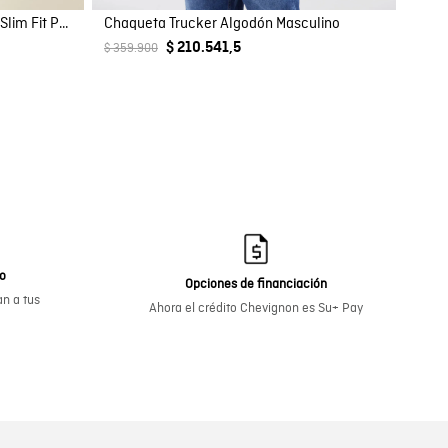
Camisa de Hombre Manga Larga Slim Fit Pato Bordado Tela Oxford en Algodón
Chaqueta Trucker Algodón Masculino
$ 210.541,5
$ 359.900
go
Opciones de financiación
n a tus
Ahora el crédito Chevignon es Su+ Pay