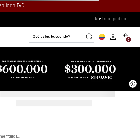
Aplican TyC
Rastrear pedido
¿Qué estás buscando?
0
Camisetas
Camisas
Polos
Ve
mentarios…