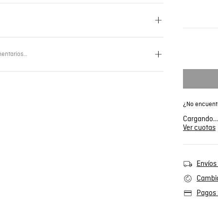
entarios…
¿No encuentr
Cargando..
Ver cuotas
Envíos 
Cambio
Pagos 