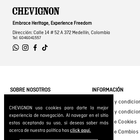
Embrace Heritage, Experience Freedom
Dirección: Calle 14 # 52 A 372 Medellín, Colombia
Tel: 6046041557
SOBRE NOSOTROS
INFORMACIÓN
Encuentra tu tienda
Términos y condicio
CHEVIGNON usa cookies para darte la mejor
Historia de la marca
Términos y condici
experiencia de navegación. Al navegar en el sitio
Mapa del sitio
Política de Cookies
estas aceptando su uso, si deseas saber más
acerca de nuestra política has
click aquí.
Política de Cambios