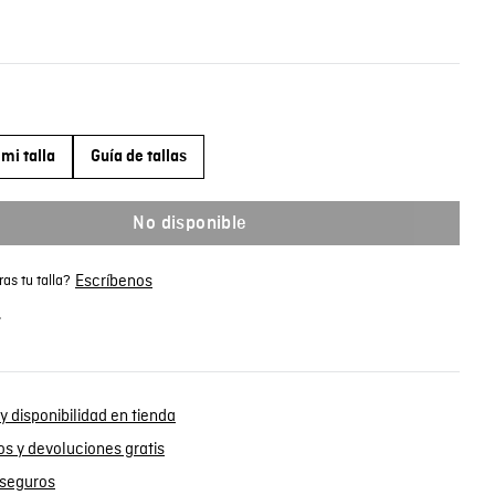
mi talla
Guía de tallas
No disponible
Escríbenos
as tu talla?
.
y disponibilidad en tienda
s y devoluciones gratis
seguros