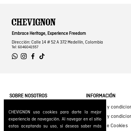
Embrace Heritage, Experience Freedom
Dirección: Calle 14 # 52 A 372 Medellín, Colombia
Tel: 6046041557
SOBRE NOSOTROS
INFORMACIÓN
Encuentra tu tienda
Términos y condicio
CHEVIGNON usa cookies para darte la mejor
Historia de la marca
Términos y condici
experiencia de navegación. Al navegar en el sitio
Mapa del sitio
Política de Cookies
estas aceptando su uso, si deseas saber más