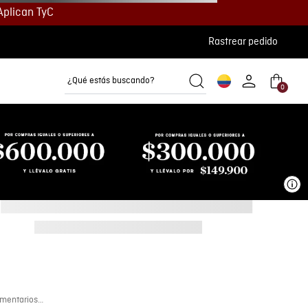
Aplican TyC
Rastrear pedido
¿Qué estás buscando?
0
Camisetas
Camisas
Polos
Ve
mentarios…