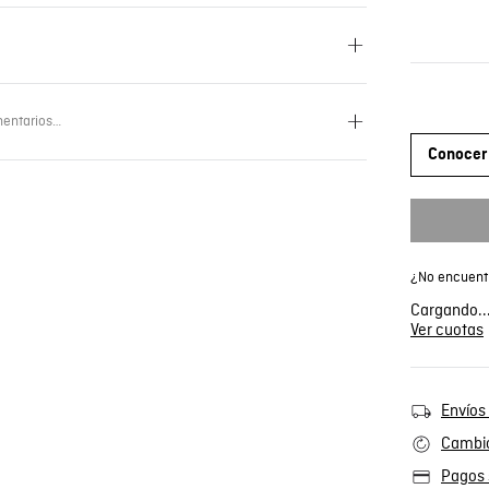
entarios…
Conocer 
¿No encuentr
Cargando..
Ver cuotas
Envíos 
Cambio
Pagos 