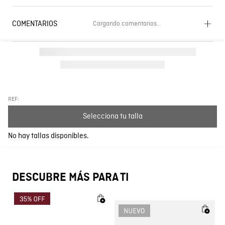
COMENTARIOS
Cargando comentarios…
Cargando el resumen…
Por favor, inicia sesión para escribir un comentario.
Más reciente
Todos
REF:
Selecciona tu talla
Cargando comentarios…
No hay tallas disponibles.
DESCUBRE MÁS PARA TI