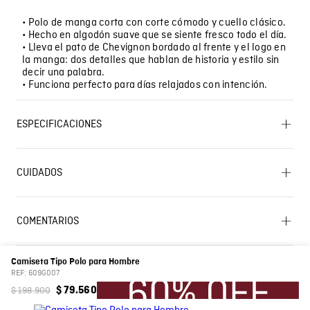
• Polo de manga corta con corte cómodo y cuello clásico.
• Hecho en algodón suave que se siente fresco todo el día.
• Lleva el pato de Chevignon bordado al frente y el logo en
la manga: dos detalles que hablan de historia y estilo sin
decir una palabra.
• Funciona perfecto para días relajados con intención.
ESPECIFICACIONES
OTROS: Planchar solo por el revés. PLANCHADO:
Planchar a una temperatura máxima de la base de 110
CUIDADOS
ºC, sin vapor. Planchar con vapor puede causar daño
irreversible. BLANQUEADO: No usar blanqueador.
OTROS: Lavar separadamente. LAVADO: Temperatura
Lavado SIC
máxima de lavado 30 ºC. Proceso muy moderado.
COMENTARIOS
OTROS: No remojar. CUIDADO TEXTIL PROFESIONAL: No
limpieza en seco. SECADO: Secado en tendedero a la
Cargando el resumen…
sombra. SECADO: No secar en máquina. OTROS: Lavar
por el revés. OTROS: No retorcer ni exprimir. OTROS: No
Camiseta Tipo Polo para Hombre
planchar los accesorios.
Por favor, inicia sesión para escribir un comentario.
REF:
609G007
$
198
.
900
$
79
.
560
Composición
Prenda: 96% Algodon 4% Elastano