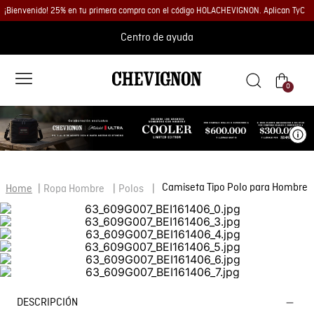
¡Bienvenido! 25% en tu primera compra con el código HOLACHEVIGNON. Aplican TyC
Centro de ayuda
0
Ve
Camiseta Tipo Polo para Hombre
Ropa Hombre
Polos
DESCRIPCIÓN