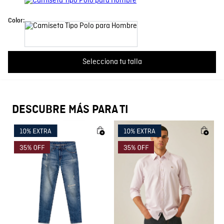
Más reciente
Todos
Cuello
Polo
Color:
Cargando comentarios…
Fit
Regular
Selecciona tu talla
Color
Beige
País de Fabricación
Hecho en Colombia
DESCUBRE MÁS PARA TI
Fabricante / importador
COMODIN S.A.S.
Registro SIC
800069933