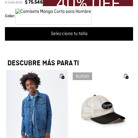
$
139
.
900
$
75
.
546
Características
Estampado
Más reciente
Todos
Color:
Composición
Prenda: 100% Algodon
Cargando comentarios…
Selecciona tu talla
Fit
Regular
Color
Verde
DESCUBRE MÁS PARA TI
País de Fabricación
Hecho en Colombia
Fabricante / importador
COMODIN S.A.S.
Registro SIC
800069933