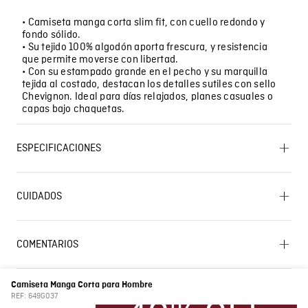
• Camiseta manga corta slim fit, con cuello redondo y
fondo sólido.
• Su tejido 100% algodón aporta frescura, y resistencia
que permite moverse con libertad.
• Con su estampado grande en el pecho y su marquilla
tejida al costado, destacan los detalles sutiles con sello
Chevignon. Ideal para días relajados, planes casuales o
capas bajo chaquetas.
ESPECIFICACIONES
OTROS: No remojar. OTROS: No planchar los accesorios.
PLANCHADO: Planchar a una temperatura máxima de
CUIDADOS
la base de 110 ºC, sin vapor. Planchar con vapor puede
causar daño irreversible. OTROS: Lavar separadamente.
OTROS: No retorcer ni exprimir. SECADO: No secar en
Lavado SIC
máquina. OTROS: Planchar solo por el revés. LAVADO:
COMENTARIOS
Temperatura máxima de lavado 30 ºC. Proceso muy
moderado. CUIDADO TEXTIL PROFESIONAL: No limpieza
Cargando el resumen…
en seco. OTROS: Lavar por el revés. BLANQUEADO: No
usar blanqueador. SECADO: Secado en tendedero a la
Camiseta Manga Corta para Hombre
sombra.
Por favor, inicia sesión para escribir un comentario.
REF:
649G037