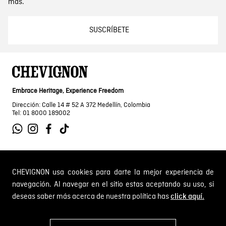
más.
SUSCRÍBETE
Embrace Heritage, Experience Freedom
Dirección: Calle 14 # 52 A 372 Medellín, Colombia
Tel: 01 8000 189002
SOBRE NOSOTROS
CHEVIGNON usa cookies para darte la mejor experiencia de
navegación. Al navegar en el sitio estas aceptando su uso, si
Encuentra tu tienda
deseas saber más acerca de nuestra política has
click aquí.
INFORMACIÓN
Historia de la marca
Mapa del sitio
Términos y condiciones