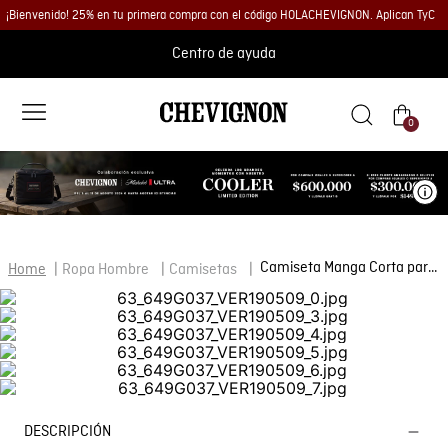
¡Bienvenido! 25% en tu primera compra con el código HOLACHEVIGNON. Aplican TyC
Centro de ayuda
0
Ve
Camiseta Manga Corta para Hombre
Ropa Hombre
Camisetas
DESCRIPCIÓN