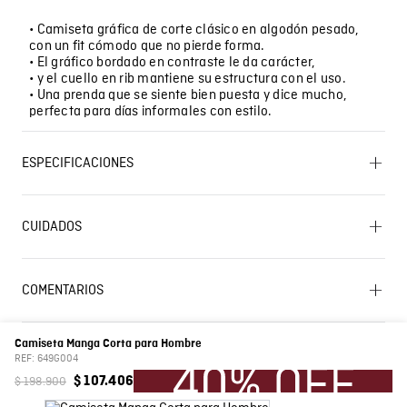
• Camiseta gráfica de corte clásico en algodón pesado,
con un fit cómodo que no pierde forma.
• El gráfico bordado en contraste le da carácter,
• y el cuello en rib mantiene su estructura con el uso.
• Una prenda que se siente bien puesta y dice mucho,
perfecta para días informales con estilo.
ESPECIFICACIONES
OTROS: No remojar. OTROS: Lavar separadamente.
SECADO: Secado en tendedero a la sombra. OTROS: No
CUIDADOS
retorcer ni exprimir. LAVADO: Temperatura máxima de
lavado 30 ºC. Proceso muy moderado. OTROS:
Planchar solo por el revés. PLANCHADO: Planchar a
Lavado SIC
una temperatura máxima de la base de 110 ºC, sin
COMENTARIOS
vapor. Planchar con vapor puede causar daño
irreversible. CUIDADO TEXTIL PROFESIONAL: No
Cargando el resumen…
limpieza en seco. BLANQUEADO: No usar blanqueador.
SECADO: No secar en máquina. OTROS: Lavar por el
Camiseta Manga Corta para Hombre
revés. OTROS: No planchar los accesorios.
Por favor, inicia sesión para escribir un comentario.
REF:
649G004
$
198
.
900
$
107
.
406
Características
Fondo entero