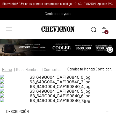
¡Bienvenido! 25% en tu primera compra con el código HOLACHEVIGNON. Aplican TyC
Centro de ayuda
0
Ve
Camiseta Manga Corta para Hombre
Ropa Hombre
Camisetas
DESCRIPCIÓN