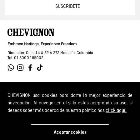
SUSCRÍBETE
Embrace Heritage, Experience Freedom
Dirección: Calle 14 # 52 A 372 Medellín, Colombia
Tel: 01 8000 189002
SOBRE NOSOTROS
CHEVIGNON usa cookies para darte la mejor experiencia de
navegación. Al navegar en el sitio estas aceptando su uso, si
Encuentra tu tienda
deseas saber más acerca de nuestra política has
click aquí.
INFORMACIÓN
Historia de la marca
Mapa del sitio
Términos y condiciones
Aceptar cookies
Próximos eventos
CAMBIOS Y DEVOLUCIONES
Términos y condiciones de promociones