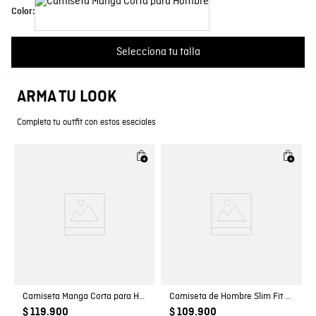
Más reciente
Todos
Color:
Composición
Prenda: 100% Algodon
Cargando comentarios…
Selecciona tu talla
Cuello
Redondo
ARMA TU LOOK
Fit
Classic
Completa tu outfit con estos eseciales
Color
CAFE
País de Fabricación
Hecho en Colombia
Fabricante / importador
COMODIN S.A.S.
Registro SIC
800069933
Camiseta Manga Corta para Hombre
Camiseta de Hombre Slim Fit Manga Corta Cuello en V Pato Bordado en Algodón
$ 119.900
$ 109.900