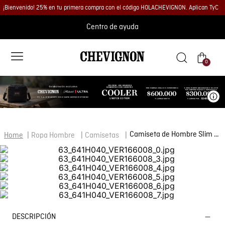
¡Bienvenido! 25% en tu primera compra con el código HOLACHEVIGNON. Aplican TyC
Centro de ayuda
0
Ve
Camiseta de Hombre Slim Fit Manga Corta Pato Bordado Jersey Doble Punto en Algodón
Ropa Hombre
Camisetas
DESCRIPCIÓN