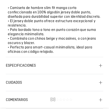
• Camiseta de hombre slim fit manga corta
confeccionada en 100% algodón jersey doble punto,
diseñada para durabilidad superior con identidad discreta.
• El jersey doble punto ofrece estructura excepcional y
resistencia.
• Pato bordado tono a tono en punto corazón que suma
elegancia minimalista.
• Combínala con chinos beige y mocasines, o con jeans
oscuros y blazer.
• Perfecta para smart-casual minimalista, ideal para
oficinas con código relajado.
ESPECIFICACIONES
OTROS: No remojar. OTROS: No planchar los accesorios.
LAVADO: Temperatura máxima de lavado 30 ºC.
CUIDADOS
Proceso muy moderado. OTROS: Planchar solo por el
revés. SECADO: No secar en máquina. PLANCHADO:
Planchar a una temperatura máxima de la base de 110
Lavado SIC
ºC, sin vapor. Planchar con vapor puede causar daño
(
0
)
COMENTARIOS
☆
☆
☆
☆
☆
irreversible. OTROS: No retorcer ni exprimir.
BLANQUEADO: No usar blanqueador. OTROS: Lavar por
Cargando el resumen…
el revés. CUIDADO TEXTIL PROFESIONAL: No limpieza en