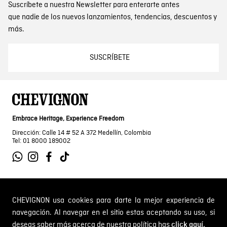
Suscríbete a nuestra Newsletter para enterarte antes
que nadie de los nuevos lanzamientos, tendencias, descuentos y
más.
SUSCRÍBETE
Embrace Heritage, Experience Freedom
Dirección: Calle 14 # 52 A 372 Medellín, Colombia
Tel: 01 8000 189002
SOBRE NOSOTROS
CHEVIGNON usa cookies para darte la mejor experiencia de
navegación. Al navegar en el sitio estas aceptando su uso, si
Encuentra tu tienda
deseas saber más acerca de nuestra política has
click aquí.