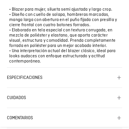
• Blazer para mujer, silueta semi ajustada y largo crop.
• Diseño con cuello de solapa, hombreras marcadas,
manga larga con abertura en el puño fijada con presilla y
cierre frontal con cuatro botones forrados.
• Elaborado en tela especial con textura corrugada, en
mezcla de poliéster y elastano, que aporta carácter
visual, estructura y comodidad. Prenda completamente
forrada en poliéster para un mejor acabado interior.
• Una interpretación actual del blazer clásico, ideal para
looks audaces con enfoque estructurado y actitud
contemporánea.
ESPECIFICACIONES
BLANQUEADO: No usar blanqueador. LAVADO: Lavar a
mano. Temperatura máxima 40 ºC. PLANCHADO: No
CUIDADOS
planchar. OTROS: No retorcer ni exprimir. SECADO: No
Lavado SIC
secar en máquina. SECADO: Secado extendido por
escurrimiento a la sombra. OTROS: No remojar. OTROS:
Lavar separadamente. CUIDADO TEXTIL PROFESIONAL:
COMENTARIOS
No limpieza en seco.
☆
☆
☆
☆
☆