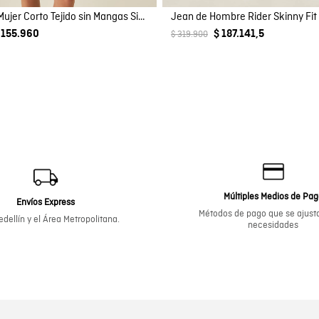
Vestido de Mujer Corto Tejido sin Mangas Silueta Acampanada Ojaletes Metálicos en Mezcla de Viscosa
 155.960
$ 187.141,5
$ 319.900
Múltiples Medios de Pa
Envíos Express
Métodos de pago que se ajusta
dellín y el Área Metropolitana.
necesidades