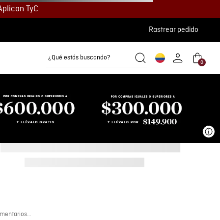
Aplican TyC
Rastrear pedido
¿Qué estás buscando?
0
Camisetas
Camisas
Polos
Ve
mentarios…