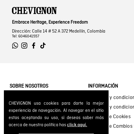
Embrace Heritage, Experience Freedom
Dirección: Calle 14 # 52 A 372 Medellín, Colombia
Tel: 6046041557
SOBRE NOSOTROS
INFORMACIÓN
Encuentra tu tienda
Términos y condicio
CHEVIGNON usa cookies para darte la mejor
Historia de la marca
Términos y condici
experiencia de navegación. Al navegar en el sitio
Mapa del sitio
Política de Cookies
estas aceptando su uso, si deseas saber más
acerca de nuestra política has
click aquí.
Política de Cambios