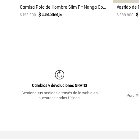
Camisa Polo de Hombre Slim Fit Manga Corta Perilla Tejida Escondida en Mezcla de Algodón y Viscosa
$ 116.356,5
$
$ 198.900
$ 389.900
Cambios y devoluciones GRATIS
Gestiona tus pedidos a través de la web o en
Para Me
nuestras tiendas físicas.