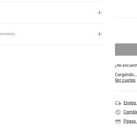
entarios…
¿No encuentr
Cargando..
Ver cuotas
Envíos 
Cambio
Pagos 