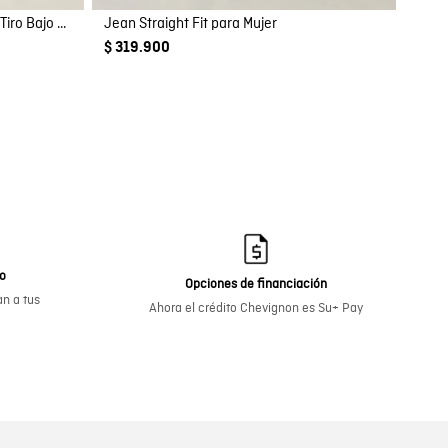
Jean de Hombre Rider Skinny Fit Tiro Bajo Lavado Ultra Oscuro con Desgastes en Mezcla de Algodón
Jean Straight Fit para Mujer
$ 319.900
go
Opciones de financiación
n a tus
Ahora el crédito Chevignon es Su+ Pay