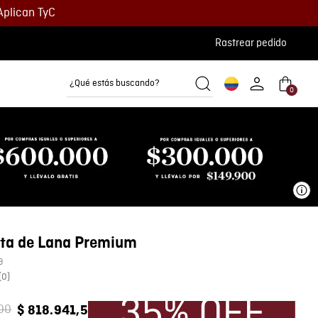
Aplican TyC
Rastrear pedido
¿Qué estás buscando?
0
Camisetas
Camisas
Polos
Ve
ta de Lana Premium
9
(
0
)
00
$
818
.
941
,
5