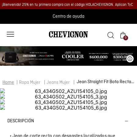
¡Bienvenido! 25% en tu primera compra con el código HOLACHEVIGNON. Aplican TyC
Centro de ayuda
0
Ve
Jean Straight Fit Bota Recta para Mujer
Ropa Mujer
Jeans Mujer
DESCRIPCIÓN
• Jean de corte recto con desgastes localizados que