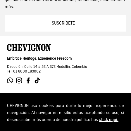
que nadie de los nuevos lanzamientos, tendencias, descuentos y
más.
SUSCRÍBETE
Embrace Heritage, Experience Freedom
Dirección: Calle 14 # 52 A 372 Medellín, Colombia
Tel: 01 8000 189002
SOBRE NOSOTROS
CHEVIGNON usa cookies para darte la mejor experiencia de
navegación. Al navegar en el sitio estas aceptando su uso, si
Encuentra tu tienda
deseas saber más acerca de nuestra política has
click aquí.
INFORMACIÓN
Historia de la marca