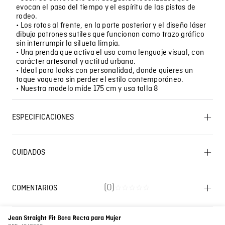
evocan el paso del tiempo y el espíritu de las pistas de
rodeo.
• Los rotos al frente, en la parte posterior y el diseño láser
dibuja patrones sutiles que funcionan como trazo gráfico
sin interrumpir la silueta limpia.
• Una prenda que activa el uso como lenguaje visual, con
carácter artesanal y actitud urbana.
• Ideal para looks con personalidad, donde quieres un
toque vaquero sin perder el estilo contemporáneo.
• Nuestra modelo mide 175 cm y usa talla 8
ESPECIFICACIONES
OTROS: No remojar. OTROS: Lavar con colores similares.
SECADO: No secar en máquina. SECADO: Secado en
CUIDADOS
tendedero a la sombra. BLANQUEADO: No usar
blanqueador. PLANCHADO: No planchar. OTROS: Lavar
Lavado SIC
separadamente. LAVADO: Temperatura máxima de
lavado 40 ºC. Proceso normal. OTROS: Lavar por el
(
0
)
COMENTARIOS
☆
☆
☆
☆
☆
revés. CUIDADO TEXTIL PROFESIONAL: No limpieza en
seco.
☆
☆
☆
☆
☆
0 Calificación promedio
(0 comentarios)
Jean Straight Fit Bota Recta para Mujer
Composición
Prenda: 100% Algodon