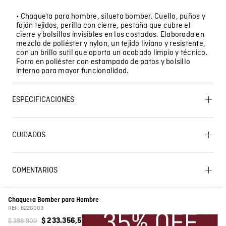
• Chaqueta para hombre, silueta bomber. Cuello, puños y
fajón tejidos, perilla con cierre, pestaña que cubre el
cierre y bolsillos invisibles en los costados. Elaborada en
mezcla de poliéster y nylon, un tejido liviano y resistente,
con un brillo sutil que aporta un acabado limpio y técnico.
Forro en poliéster con estampado de patos y bolsillo
interno para mayor funcionalidad.
ESPECIFICACIONES
OTROS: No remojar. OTROS: Lavar con colores similares.
OTROS: Lavar por el revés. SECADO: No secar en
CUIDADOS
máquina. OTROS: No retorcer ni exprimir. LAVADO:
Temperatura máxima de lavado 30 ºC. Proceso muy
Lavado SIC
moderado. SECADO: Secado en tendedero a la sombra.
CUIDADO TEXTIL PROFESIONAL: No limpieza en seco.
COMENTARIOS
PLANCHADO: No planchar. BLANQUEADO: No usar
blanqueador.
Cargando el resumen…
Chaqueta Bomber para Hombre
Características
Bomber
Por favor, inicia sesión para escribir un comentario.
REF:
622G003
$
398
.
900
$
233
.
356
,
5