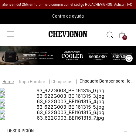
¡Bienvenido! 25% en tu primera compra con el código HOLACHEVIGNON. Aplican TyC
Centro de ayuda
0
Ve
Chaqueta Bomber para Hombre
Ropa Hombre
Chaquetas
DESCRIPCIÓN