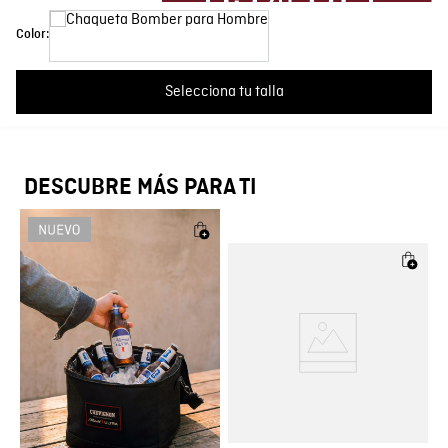
FORRO: 100% POLIESTER PRENDA: 91% POLIESTER 9%
Composición
NYLON
Más reciente
Todos
Color:
Color
Beige
Cargando comentarios…
Selecciona tu talla
País de Fabricación
Hecho en Colombia
Fabricante / importador
COMODIN S.A.S.
DESCUBRE MÁS PARA TI
Registro SIC
800069933