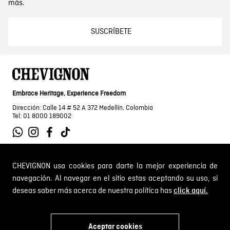
más.
SUSCRÍBETE
Embrace Heritage, Experience Freedom
Dirección: Calle 14 # 52 A 372 Medellín, Colombia
Tel: 01 8000 189002
CHEVIGNON usa cookies para darte la mejor experiencia de
SOBRE NOSOTROS
navegación. Al navegar en el sitio estas aceptando su uso, si
deseas saber más acerca de nuestra política has
click aquí.
Encuentra tu tienda
INFORMACIÓN
Historia de la marca
Mapa del sitio
Aceptar cookies
Términos y condiciones