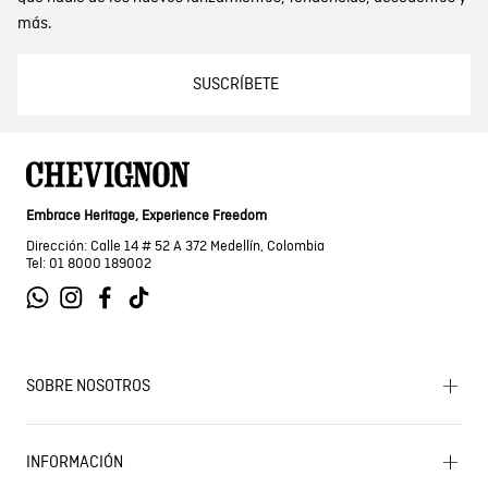
más.
SUSCRÍBETE
Embrace Heritage, Experience Freedom
Dirección: Calle 14 # 52 A 372 Medellín, Colombia
Tel: 01 8000 189002
SOBRE NOSOTROS
Encuentra tu tienda
INFORMACIÓN
Historia de la marca