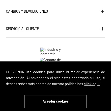
Mapa del sitio
Términos y condiciones
Próximos eventos
CAMBIOS Y DEVOLUCIONES
Términos y condiciones de promociones
Outlet
Política de Cookies
Gestiona tu cambio o devolución
Política de Cambios y Devoluciones
SERVICIO AL CLIENTE
PQR y Otras solicitudes
Trabaja con nosotros
Estado de mi PQR
Whatsapp
¿Quieres ser distribuidor Chevignon?
Self Service
Línea nacional: 01 8000 189002
CHEVIGNON usa cookies para darte la mejor experiencia de
Comodin S.A.S.
NIT: 800.069.933-6
navegación. Al navegar en el sitio estas aceptando su uso, si
deseas saber más acerca de nuestra política has
click aquí.
© 2024 Chevignon, todos los derechos reservados
Aceptar cookies