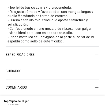
• Top tejido básico con textura acanalada.
• De ajuste cómodo y favorecedor, con mangas largas y
cuello V profundo en forma de corazón.
• Diseño en tejido mini canal que aporta estructura y
sofisticación.
• Confeccionado en una mezcla de viscosa, con galga
liviana ideal para usar en capas con estilo.
• Placa metálica de Chevignon en la parte superior de la
espalda como sello de autenticidad.
ESPECIFICACIONES
PLANCHADO: No planchar. LAVADO: Lavar a mano.
Temperatura máxima 40 ºC. SECADO: No secar en
CUIDADOS
máquina. BLANQUEADO: No usar blanqueador. OTROS:
Lavado SIC
No remojar. OTROS: No retorcer ni exprimir. OTROS:
Lavar separadamente. CUIDADO TEXTIL PROFESIONAL:
No limpieza en seco. SECADO: Secado extendido por
COMENTARIOS
escurrimiento a la sombra.
☆
☆
☆
☆
☆
0 Calificación promedio
(0 comentarios)
Características
Tejidos
Top Tejido de Mujer