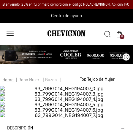
¡Bienvenido! 25% en tu primera compra con el código HOLACHEVIGNON. Aplican TyC
Centro de ayuda
0
Ve
Top Tejido de Mujer
Ropa Mujer
Buzos
DESCRIPCIÓN