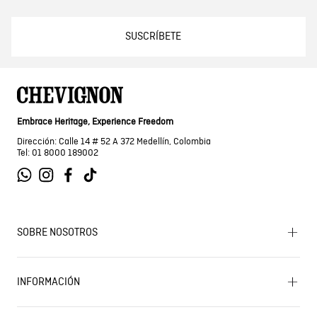
SUSCRÍBETE
Embrace Heritage, Experience Freedom
Dirección: Calle 14 # 52 A 372 Medellín, Colombia
Tel: 01 8000 189002
SOBRE NOSOTROS
Encuentra tu tienda
INFORMACIÓN
Historia de la marca
Mapa del sitio
Términos y condiciones