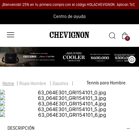
¡Bienvenido! 25% en tu primera compra con el código HOLACHEVIGNON. Aplican TyC
Centro de ayuda
0
Ve
Tennis para Hombre
Ropa Hombre
Zapatos
DESCRIPCIÓN