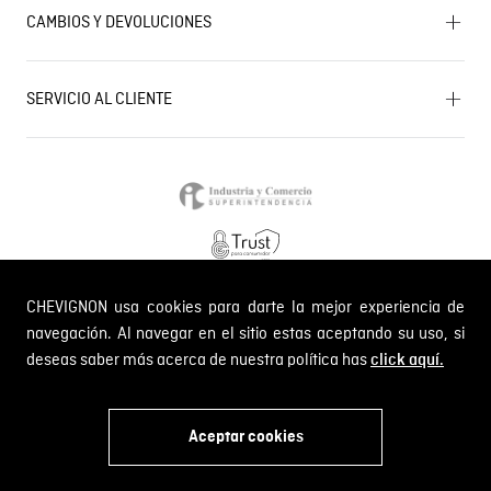
Próximos eventos
CAMBIOS Y DEVOLUCIONES
Términos y condiciones de promociones
Outlet
Política de Cookies
Gestiona tu cambio o devolución
Política de Cambios y Devoluciones
SERVICIO AL CLIENTE
PQR y Otras solicitudes
Trabaja con nosotros
Estado de mi PQR
Whatsapp
¿Quieres ser distribuidor Chevignon?
Self Service
Línea nacional: 01 8000 189002
CHEVIGNON usa cookies para darte la mejor experiencia de
Comodin S.A.S.
NIT: 800.069.933-6
navegación. Al navegar en el sitio estas aceptando su uso, si
deseas saber más acerca de nuestra política has
click aquí.
© 2024 Chevignon, todos los derechos reservados
Aceptar cookies