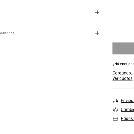
entarios…
¿No encuentr
Cargando..
Ver cuotas
Envíos 
Cambio
Pagos 