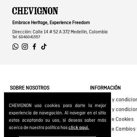
Embrace Heritage, Experience Freedom
Dirección: Calle 14 # 52 A 372 Medellín, Colombia
Tel: 6046041557
SOBRE NOSOTROS
INFORMACIÓN
Encuentra tu tienda
Términos y condicio
CHEVIGNON usa cookies para darte la mejor
Historia de la marca
Términos y condici
experiencia de navegación. Al navegar en el sitio
Mapa del sitio
Política de Cookies
estas aceptando su uso, si deseas saber más
acerca de nuestra política has
click aquí.
Política de Cambios