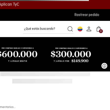
Aplican TyC
Rastrear pedido
¿Qué estás buscando?
0
Camisetas
Camisas
Polos
Ve
mentarios…