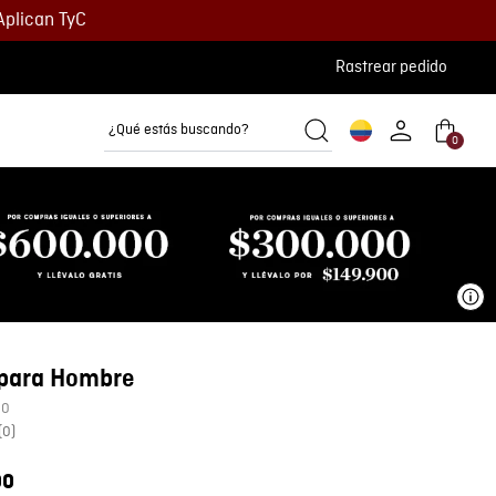
Aplican TyC
Rastrear pedido
¿Qué estás buscando?
0
Camisetas
Camisas
Polos
Ve
 para Hombre
00
(
0
)
00