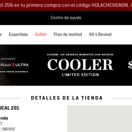
o! 25% en tu primera compra con el código HOLACHEVIGNON. 
Centro de ayuda
s
Essentials
Outlet
Plan de lealtad
90´s Revival
 MÁS BUSCADOS
SORIOS
orios
Descuentos
Denim
Lo más nuevo
Lo más nuevo
Polos
Chaquetas
Buzos
Accesorios
etas
Spring Summer
Spring Summer
s
as
35% DCTO
eta Cuero Hombre
Ver todo Hombre
Ver todo Mujer
as
s
40% DCTO
eras
s
60% DCTO
 y Morrales
y Parches
os
s
as
DETALLES DE LA TIENDA
s
eta
OCAL 201
y Parches
ienda
27
r
, 681002