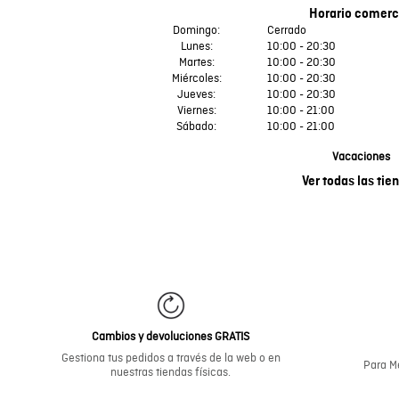
Bermudas
Faldas y Shorts
Horario comerc
Swimwear
Domingo
:
Cerrado
Lunes
:
10:00 - 20:30
Martes
:
10:00 - 20:30
Miércoles
:
10:00 - 20:30
Jueves
:
10:00 - 20:30
Viernes
:
10:00 - 21:00
Sábado
:
10:00 - 21:00
Vacaciones
Ver todas las tie
Cambios y devoluciones GRATIS
Gestiona tus pedidos a través de la web o en
Para Me
nuestras tiendas físicas.