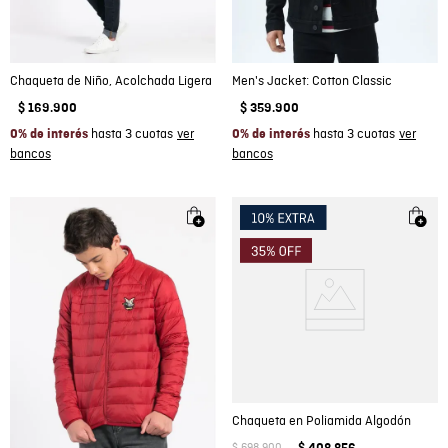
Chaqueta de Niño, Acolchada Ligera
Men's Jacket: Cotton Classic
$
169
.
900
$
359
.
900
hasta 3 cuotas
hasta 3 cuotas
0% de interés
0% de interés
Chaqueta en Poliamida Algodón
$
698
.
900
$
408
.
856