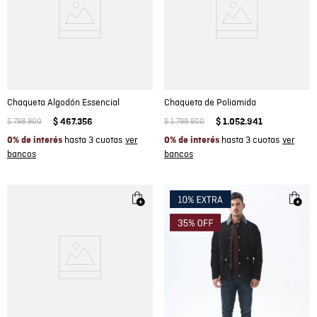
Chaqueta Algodón Essencial
Chaqueta de Poliamida
$
798
.
900
$
467
.
356
$
1
.
799
.
900
$
1
.
052
.
941
hasta 3 cuotas
hasta 3 cuotas
0% de interés
0% de interés