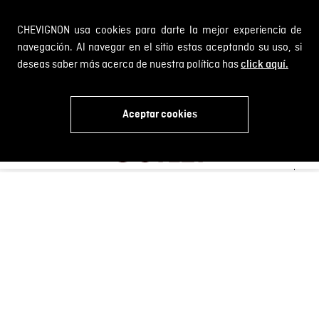
CHEVIGNON usa cookies para darte la mejor experiencia de
navegación. Al navegar en el sitio estas aceptando su uso, si
deseas saber más acerca de nuestra política has
SOBRE NOSOTROS
click aquí.
Encuentra tu tienda
INFORMACIÓN
Aceptar cookies
Historia de la marca
Mapa del sitio
x
Términos y condiciones
Próximos eventos
CAMBIOS Y DEVOLUCIONES
Términos y condiciones de promociones
Outlet
Política de Cookies
Gestiona tu cambio o devolución
Política de Cambios y Devoluciones
SERVICIO AL CLIENTE
PQR y Otras solicitudes
Trabaja con nosotros
Estado de mi PQR
Whatsapp
¿Quieres ser distribuidor Chevignon?
Self Service