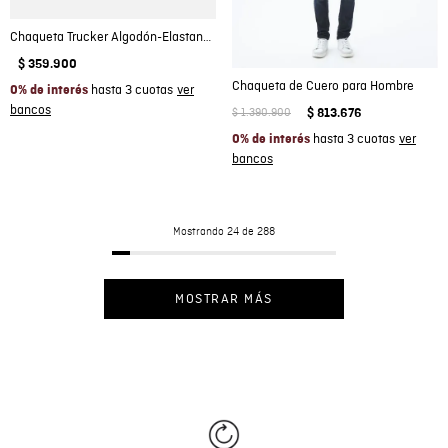
Chaqueta Trucker Algodón-Elastano Masculina
$
359
.
900
Chaqueta de Cuero para Hombre
hasta 3 cuotas
0% de interés
$
1
.
390
.
900
$
813
.
676
hasta 3 cuotas
0% de interés
Mostrando
24 de 288
MOSTRAR MÁS