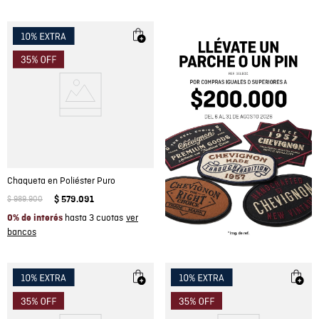
Chaqueta en Poliéster Puro
$
989
.
900
$
579
.
091
hasta 3 cuotas
0% de interés