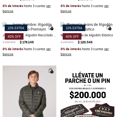
hasta 3 cuotas
hasta 3 cuotas
0% de interés
0% de interés
Jeans Hombre: Algodón Reciclado Premium
Women's Jeans de Algodón Elástico
$
329
.
900
$
178
.
146
$
239
.
900
$
129
.
546
hasta 3 cuotas
hasta 3 cuotas
0% de interés
0% de interés