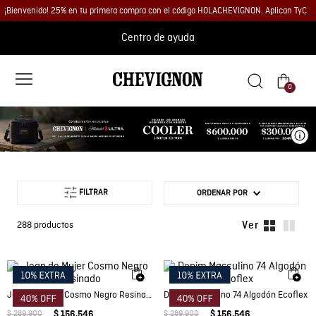
¡Bienvenido! 25% en tu primera compra con el código HOLACHEVIGNON. Aplican TyC
Centro de ayuda
0
Ve
FILTRAR
ORDENAR POR
288
productos
Jean de Mujer Cosmo Negro Resinado
Denim Masculino 74 Algodón Ecoflex
$
289
.
900
$
156
.
546
$
289
.
900
$
156
.
546