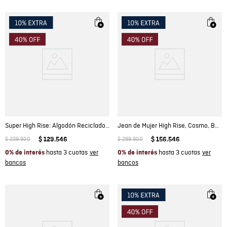
Super High Rise: Algodón Reciclado Femenino
Jean de Mujer High Rise, Cosmo, Bota Skinny - Negro Mate
$
239
.
900
$
129
.
546
$
289
.
900
$
156
.
546
hasta 3 cuotas
hasta 3 cuotas
0% de interés
0% de interés