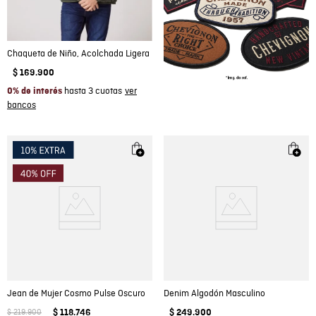
Chaqueta de Niño, Acolchada Ligera
$
169
.
900
hasta 3 cuotas
0% de interés
Jean de Mujer Cosmo Pulse Oscuro
Denim Algodón Masculino
$
219
.
900
$
118
.
746
$
249
.
900