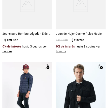
Jeans para Hombre: Algodón Elástico 99/1
Jean de Mujer Cosmo Pulse Medio
$
289
.
900
$
219
.
900
$
118
.
746
hasta 3 cuotas
hasta 3 cuotas
0% de interés
0% de interés