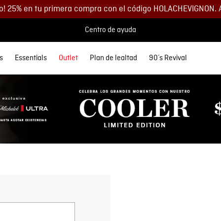
o! 25% en tu primera compra con el código HOLACHEVIGNON. 
Centro de ayuda
s
Essentials
Outlet
Plan de lealtad
90´s Revival
 MÁS BUSCADOS
SORIOS
orios
Descuentos
Denim
Lo más nuevo
Lo más nuevo
Polos
Chaquetas
Buzos
Accesorios
etas
Spring Summer
Spring Summer
s
as
35% DCTO
eta Cuero Hombre
Ver todo Hombre
Ver todo Mujer
as
s
40% DCTO
eras
s
60% DCTO
 y Morrales
y Parches
os
s
yle
as
s
eta
y Parches
yle