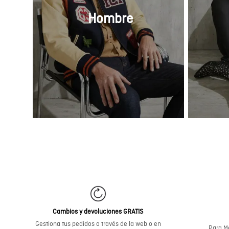
tratamiento y protección de da
donde se establecen los princi
Hombre
de mis datos personales, la cua
la página web
www.chevignon.
Cambios y devoluciones GRATIS
Gestiona tus pedidos a través de la web o en
Para Me