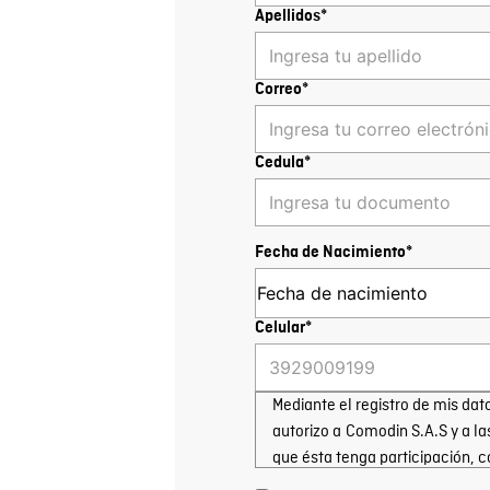
Bermudas
Faldas y Shorts
Apellidos*
Swimwear
Correo*
Cedula*
Fecha de Nacimiento*
Celular*
Mediante el registro de mis dat
autorizo a Comodin S.A.S y a la
que ésta tenga participación, c
o integre; para la recolección