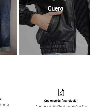
Cuero
go
Opciones de financiación
n a tus
Ahora el crédito Chevignon es Su+ Pay