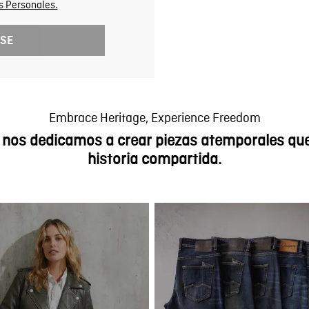
s Personales.
idad de contactarme
n, a través de correo
RSE
as, envío de SMS,
sajería instantánea,
ción conocido o por
rizado por el Titular
añas comerciales;
Embrace Heritage, Experience Freedom
ado; participar en
 nos dedicamos a crear piezas atemporales que
ización; consultar en
historia compartida.
fines comerciales y
ar hábitos de
tas, promociones,
rlo para realizar
s de satisfacción;
, quejas y reclamos);
s, asociados,
 y subsidiarias para la
nos de la política de