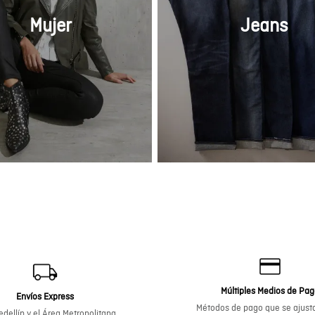
tos personales, en
pios para el manejo
Mujer
Jeans
l podré consultar en
com.co
Múltiples Medios de Pa
Envíos Express
Métodos de pago que se ajusta
dellín y el Área Metropolitana.