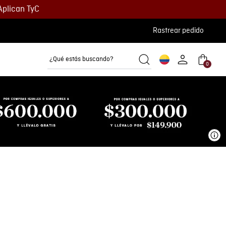
Aplican TyC
Rastrear pedido
¿Qué estás buscando?
0
Camisetas
Camisas
Polos
Ve