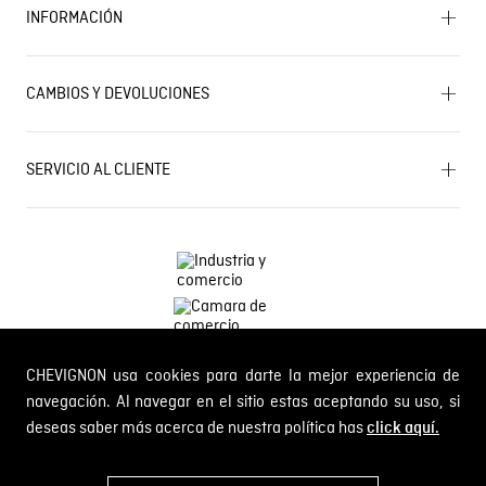
INFORMACIÓN
Historia de la marca
Mapa del sitio
Términos y condiciones
Próximos eventos
CAMBIOS Y DEVOLUCIONES
Términos y condiciones de promociones
Outlet
Política de Cookies
Gestiona tu cambio o devolución
Política de Cambios y Devoluciones
SERVICIO AL CLIENTE
PQR y Otras solicitudes
Trabaja con nosotros
Estado de mi PQR
Whatsapp
¿Quieres ser distribuidor Chevignon?
Self Service
Línea nacional: 01 8000 189002
CHEVIGNON usa cookies para darte la mejor experiencia de
Comodin S.A.S.
NIT: 800.069.933-6
navegación. Al navegar en el sitio estas aceptando su uso, si
deseas saber más acerca de nuestra política has
click aquí.
© 2024 Chevignon, todos los derechos reservados