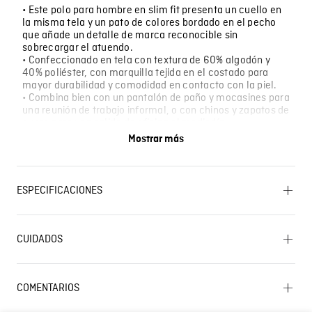
• Este polo para hombre en slim fit presenta un cuello en
la misma tela y un pato de colores bordado en el pecho
que añade un detalle de marca reconocible sin
sobrecargar el atuendo.
• Confeccionado en tela con textura de 60% algodón y
40% poliéster, con marquilla tejida en el costado para
mayor durabilidad y comodidad en contacto con la piel.
• Combina bien con un pantalón de paño y mocasines para
una reunión de trabajo informal, o con chinos y zapatos de
cuero para una salida de oficina al mediodía.
• Funciona en ambientes de trabajo con código de vestir
Mostrar más
relajado, en almuerzos de negocios en ciudades
calurosas, y en compromisos de fin de semana donde se
espera un atuendo presentable.
ESPECIFICACIONES
OTROS: Lavar por el revés. PLANCHADO: Planchar a una
temperatura máxima de la base de 110 ºC, sin vapor.
CUIDADOS
Planchar con vapor puede causar daño irreversible.
SECADO: No secar en máquina. OTROS: Planchar solo
por el revés. CUIDADO TEXTIL PROFESIONAL: No
Lavado SIC
limpieza en seco. OTROS: Lavar separadamente.
COMENTARIOS
SECADO: Secado en tendedero a la sombra. OTROS: No
remojar. BLANQUEADO: No usar blanqueador. LAVADO:
Cargando el resumen…
Temperatura máxima de lavado 30 ºC. Proceso muy