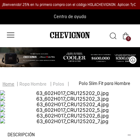
¡Bienvenido! 25% en tu primera compra con el código HOLACHEVIGNON. Aplican TyC
Centro de ayuda
0
Ve
Polo Slim Fit para Hombre
Ropa Hombre
Polos
DESCRIPCIÓN