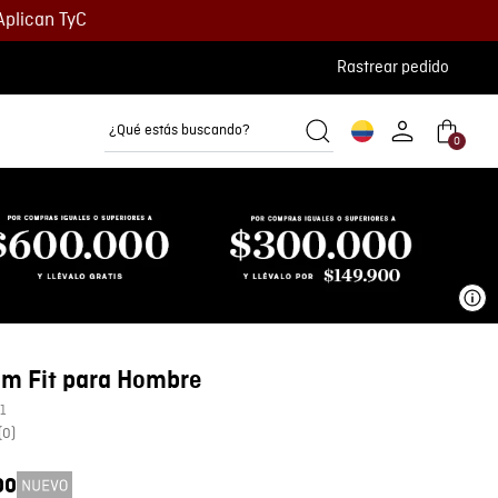
Aplican TyC
Rastrear pedido
¿Qué estás buscando?
0
Camisetas
Camisas
Polos
Ve
im Fit para Hombre
1
(
0
)
00