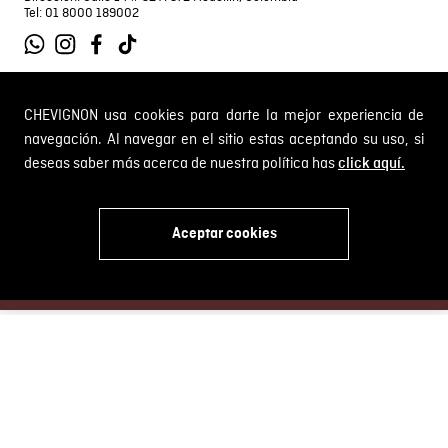
Tel: 01 8000 189002
CHEVIGNON usa cookies para darte la mejor experiencia de
SOBRE NOSOTROS
navegación. Al navegar en el sitio estas aceptando su uso, si
deseas saber más acerca de nuestra política has
Encuentra tu tienda
click aquí.
INFORMACIÓN
Historia de la marca
Mapa del sitio
Términos y condiciones
Aceptar cookies
Próximos eventos
CAMBIOS Y DEVOLUCIONES
Términos y condiciones de promociones
x
Outlet
Política de Cookies
Gestiona tu cambio o devolución
Política de Cambios y Devoluciones
SERVICIO AL CLIENTE
PQR y Otras solicitudes
Trabaja con nosotros
Estado de mi PQR
Whatsapp
¿Quieres ser distribuidor Chevignon?
Self Service