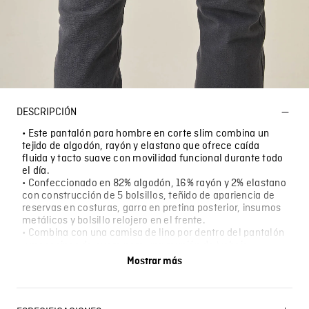
DESCRIPCIÓN
• Este pantalón para hombre en corte slim combina un
tejido de algodón, rayón y elastano que ofrece caída
fluida y tacto suave con movilidad funcional durante todo
el día.
• Confeccionado en 82% algodón, 16% rayón y 2% elastano
con construcción de 5 bolsillos, teñido de apariencia de
reservas en costuras, garra en pretina posterior, insumos
metálicos y bolsillo relojero en el frente.
• Combina con una camisa de lino por dentro del pantalón
y mocasines de cuero para una reunión de trabajo;
también funciona con una camiseta sencilla y tenis de
Mostrar más
cuero para una tarde informal en la ciudad.
• Úsalo en jornadas largas de oficina donde necesitas
sentarte y moverte sin restricción, en salidas nocturnas
donde el atuendo debe mantenerse en forma varias