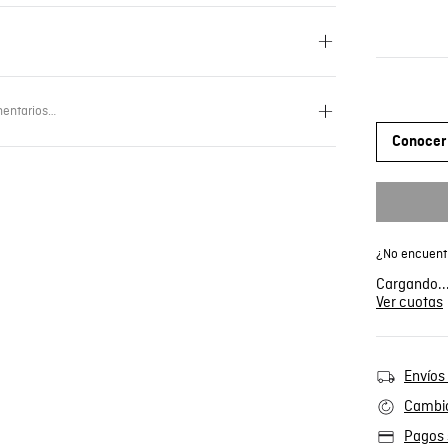
entarios…
Conocer 
¿No encuentr
Cargando..
Ver cuotas
Envíos 
Cambio
Pagos 