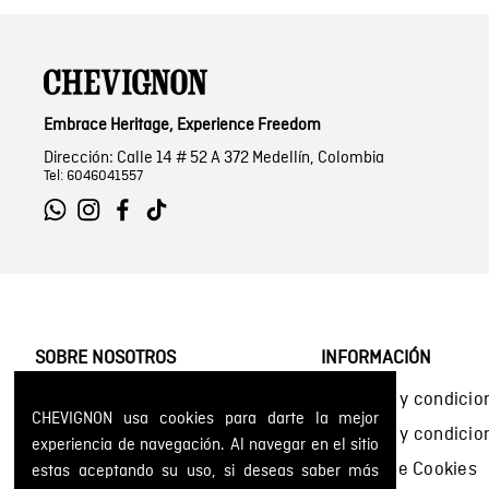
Embrace Heritage, Experience Freedom
Dirección: Calle 14 # 52 A 372 Medellín, Colombia
Tel: 6046041557
SOBRE NOSOTROS
INFORMACIÓN
Encuentra tu tienda
Términos y condicio
CHEVIGNON usa cookies para darte la mejor
Historia de la marca
Términos y condici
experiencia de navegación. Al navegar en el sitio
Mapa del sitio
Política de Cookies
estas aceptando su uso, si deseas saber más