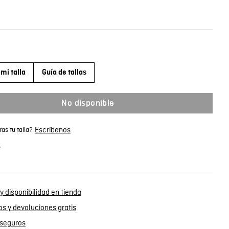
mi talla
Guía de tallas
No disponible
Escríbenos
as tu talla?
.
y disponibilidad en tienda
s y devoluciones gratis
seguros