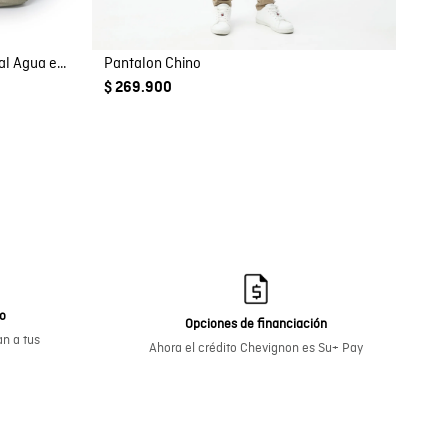
Morral Unisex Urbano Repelente al Agua en Poliéster
Pantalon Chino
$ 269.900
go
Opciones de financiación
n a tus
Ahora el crédito Chevignon es Su+ Pay