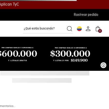
Aplican TyC
Rastrear pedido
¿Qué estás buscando?
0
Camisetas
Camisas
Polos
Ve
mentarios…