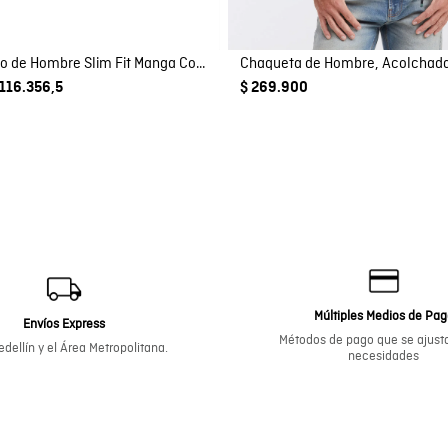
Camisa Polo de Hombre Slim Fit Manga Corta Perilla Tejida Escondida en Mezcla de Algodón y Viscosa
Chaqueta de Hombre, Acolchada
 116.356,5
$ 269.900
Múltiples Medios de Pa
Envíos Express
Métodos de pago que se ajusta
dellín y el Área Metropolitana.
necesidades