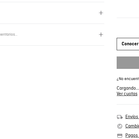
entarios…
Conocer 
¿No encuentr
Cargando..
Ver cuotas
Envíos 
Cambio
Pagos 