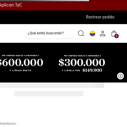
Aplican TyC
Rastrear pedido
¿Qué estás buscando?
0
Camisetas
Camisas
Polos
Ve
mentarios…