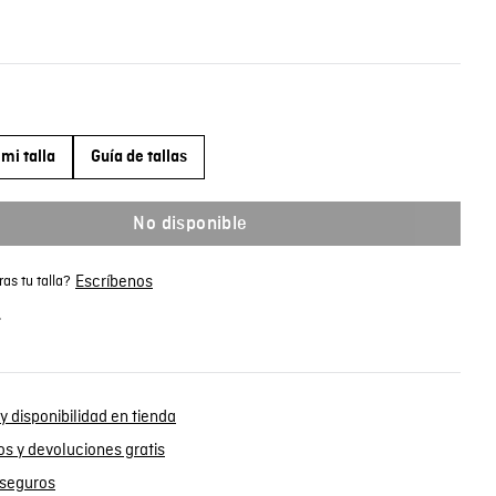
mi talla
Guía de tallas
No disponible
Escríbenos
as tu talla?
.
y disponibilidad en tienda
s y devoluciones gratis
seguros