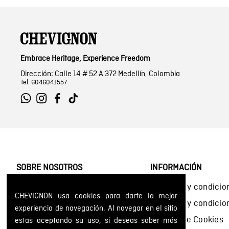
Embrace Heritage, Experience Freedom
Dirección: Calle 14 # 52 A 372 Medellín, Colombia
Tel: 6046041557
SOBRE NOSOTROS
INFORMACIÓN
Encuentra tu tienda
Términos y condicio
CHEVIGNON usa cookies para darte la mejor
Historia de la marca
Términos y condici
experiencia de navegación. Al navegar en el sitio
Mapa del sitio
Política de Cookies
estas aceptando su uso, si deseas saber más