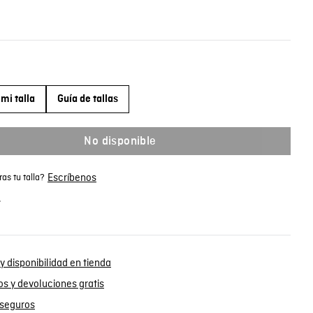
mi talla
Guía de tallas
No disponible
Escríbenos
as tu talla?
.
y disponibilidad en tienda
s y devoluciones gratis
seguros