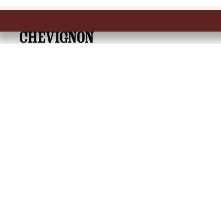
Embrace Heritage, Experience Freedom
Dirección: Calle 14 # 52 A 372 Medellín, Colombia
Tel: 6046041557
SOBRE NOSOTROS
INFORMACIÓN
Encuentra tu tienda
Términos y condicio
Historia de la marca
Términos y condici
Mapa del sitio
Política de Cookies