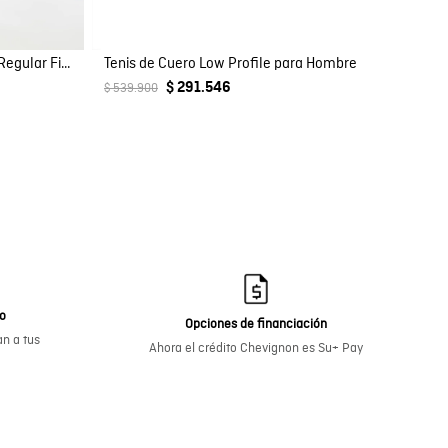
Pantaloneta de Baño Para Niño, Regular Fit - Estampado Peces
Tenis de Cuero Low Profile para Hombre
$ 291.546
$ 539.900
go
Opciones de financiación
n a tus
Ahora el crédito Chevignon es Su+ Pay