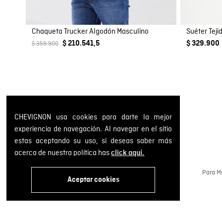
Chaqueta Trucker Algodón Masculino
Suéter Tej
$ 210.541,5
$ 329.900
$ 359.900
CHEVIGNON usa cookies para darte la mejor
experiencia de navegación. Al navegar en el sitio
estas aceptando su uso, si deseas saber más
acerca de nuestra política has
click aquí.
Cambios y devoluciones GRATIS
Gestiona tus pedidos a través de la web o en
Para Me
nuestras tiendas físicas.
Aceptar cookies