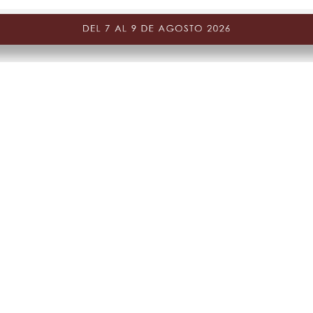
Suscríbete a nuestra Newslett
que nadie de los nuevos lanza
CAMBIOS Y DEVOLUCIONES
nes
Gestiona tu cambio o dev
ones de promociones
PQR y Otras solicitudes
Estado de mi PQR