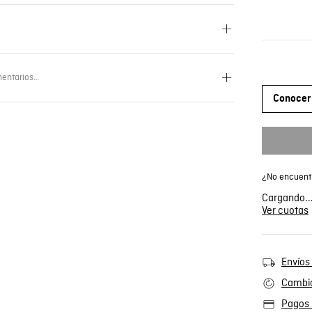
entarios…
Conocer 
¿No encuentr
Cargando..
Ver cuotas
Envíos 
Cambio
Pagos 