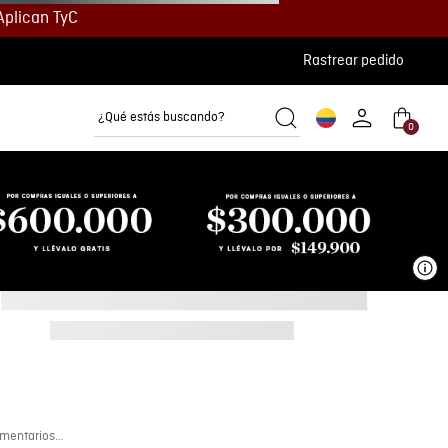
Aplican TyC
Rastrear pedido
¿Qué estás buscando?
0
Camisetas
Camisas
Polos
Ve
mentarios…