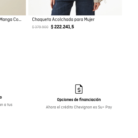
Camisa Polo de Hombre Slim Fit Manga Corta con Pato Bordado en Relieve Tela Rib en 100% Algodón
Chaqueta Acolchada para Mujer
$ 222.241,5
$ 379.900
go
Opciones de financiación
n a tus
Ahora el crédito Chevignon es Su+ Pay