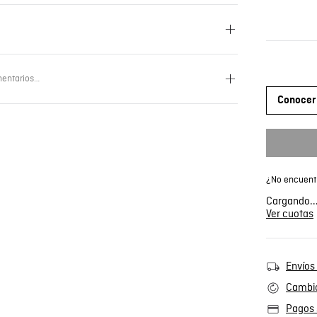
entarios…
Conocer 
¿No encuentr
Cargando..
Ver cuotas
Envíos 
Cambio
Pagos 