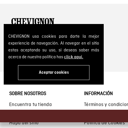
Embrace Heritage, Experience Freedom
CHEVIGNON usa cookies para darte la mejor
Dirección: Calle 14 # 52 A 372 Medellín, Colombia
experiencia de navegación. Al navegar en el sitio
Tel: 6046041557
estas aceptando su uso, si deseas saber más
acerca de nuestra política has
click aquí.
Aceptar cookies
SOBRE NOSOTROS
INFORMACIÓN
Encuentra tu tienda
Términos y condicio
Historia de la marca
Términos y condici
Mapa del sitio
Política de Cookies