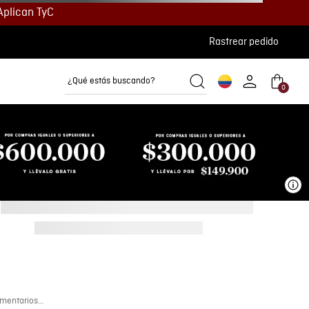
Aplican TyC
Rastrear pedido
¿Qué estás buscando?
0
Camisetas
Camisas
Polos
Ve
mentarios…