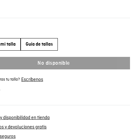
mi talla
Guía de tallas
No disponible
Escríbenos
as tu talla?
.
y disponibilidad en tienda
s y devoluciones gratis
seguros