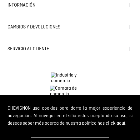
INFORMACIÓN
Historia de la marca
Mapa del sitio
Términos y condiciones
Próximos eventos
CAMBIOS Y DEVOLUCIONES
Términos y condiciones de promociones
Outlet
Política de Cookies
Gestiona tu cambio o devolución
Política de Cambios y Devoluciones
SERVICIO AL CLIENTE
PQR y Otras solicitudes
Trabaja con nosotros
Estado de mi PQR
Whatsapp
¿Quieres ser distribuidor Chevignon?
Self Service
Línea nacional: 01 8000 189002
CHEVIGNON usa cookies para darte la mejor experiencia de
Comodin S.A.S.
NIT: 800.069.933-6
navegación. Al navegar en el sitio estas aceptando su uso, si
deseas saber más acerca de nuestra política has
click aquí.
© 2024 Chevignon, todos los derechos reservados