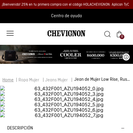
¡Bienvenido! 25% en tu primera compra con el código HOLACHEVIGNON. Aplican TyC
Centro de ayuda
0
Ve
Jean de Mujer Low Rise, Rusty, Bota Skinny - Azul Oscuro
Ropa Mujer
Jeans Mujer
DESCRIPCIÓN