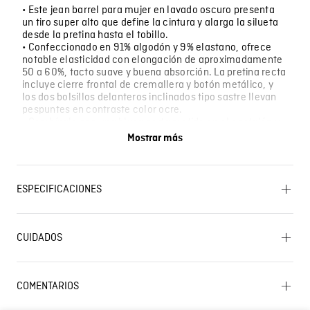
• Este jean barrel para mujer en lavado oscuro presenta
un tiro super alto que define la cintura y alarga la silueta
desde la pretina hasta el tobillo.
• Confeccionado en 91% algodón y 9% elastano, ofrece
notable elasticidad con elongación de aproximadamente
50 a 60%, tacto suave y buena absorción. La pretina recta
incluye cierre frontal de cremallera y botón metálico, y
los dos bolsillos delanteros inclinados tipo sastre llevan
pespuntes en contraste color ocre.
• Combínalo con una blusa corta metida en el pantalón y
sandalias de tacón para una salida nocturna, o con una
Mostrar más
camiseta sencilla y tenis blancos para un recorrido por la
ciudad en la tarde.
• Para una reunión de trabajo en viernes informal, para
una cena con amigos en un restaurante concurrido, o
ESPECIFICACIONES
para caminar por el centro comercial en una tarde de
compras.
LAVADO: Temperatura máxima de lavado 40 ºC.
Proceso normal. CUIDADO TEXTIL PROFESIONAL: No
CUIDADOS
limpieza en seco. SECADO: No secar en máquina.
OTROS: No remojar. OTROS: Lavar con colores similares.
Lavado SIC
OTROS: Lavar separadamente. OTROS: Lavar por el
revés. SECADO: Secado en tendedero a la sombra.
COMENTARIOS
BLANQUEADO: No usar blanqueador. PLANCHADO: No
planchar.
Cargando el resumen…