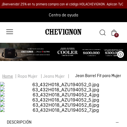
¡Bienvenido! 25% en tu primera compra con el código HOLACHEVIGNON. Aplican TyC
Centro de ayuda
0
Ve
Jean Barrel Fit para Mujer
Ropa Mujer
Jeans Mujer
DESCRIPCIÓN