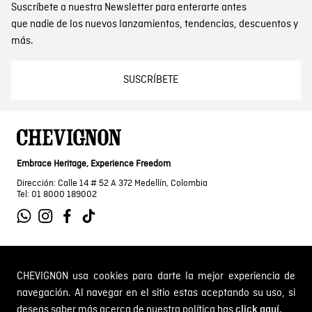
Suscríbete a nuestra Newsletter para enterarte antes
que nadie de los nuevos lanzamientos, tendencias, descuentos y
más.
SUSCRÍBETE
Embrace Heritage, Experience Freedom
Dirección: Calle 14 # 52 A 372 Medellín, Colombia
Tel: 01 8000 189002
SOBRE NOSOTROS
CHEVIGNON usa cookies para darte la mejor experiencia de
navegación. Al navegar en el sitio estas aceptando su uso, si
Encuentra tu tienda
deseas saber más acerca de nuestra política has
click aquí.