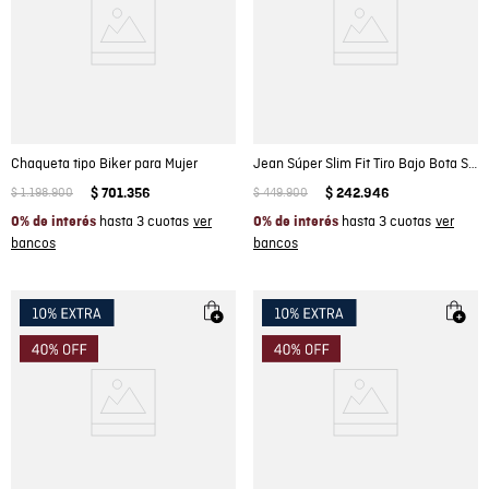
Chaqueta tipo Biker para Mujer
Jean Súper Slim Fit Tiro Bajo Bota Super Slim Azul Claro para Hombre
$
1
.
198
.
900
$
701
.
356
$
449
.
900
$
242
.
946
hasta 3 cuotas
hasta 3 cuotas
0% de interés
0% de interés