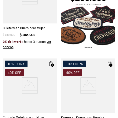
Billetera en Cuero para Mujer
$
189
.
900
$
102
.
546
hasta 3 cuotas
0% de interés
Cinturón Metálico para Mujer
Correa en Cuero para Hombre