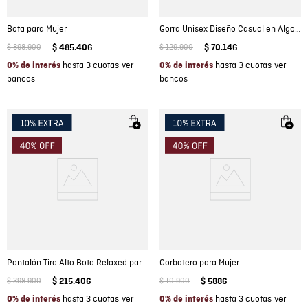
Bota para Mujer
Gorra Unisex Diseño Casual en Algodón
$
898
.
900
$
485
.
406
$
129
.
900
$
70
.
146
hasta 3 cuotas
hasta 3 cuotas
0% de interés
0% de interés
Pantalón Tiro Alto Bota Relaxed para Mujer
Corbatero para Mujer
$
398
.
900
$
215
.
406
$
10
.
900
$
5886
hasta 3 cuotas
hasta 3 cuotas
0% de interés
0% de interés