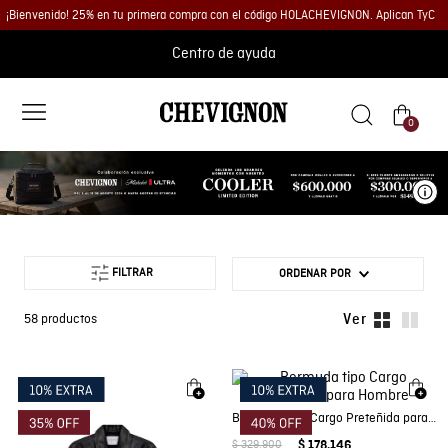
¡Bienvenido! 25% en tu primera compra con el código HOLACHEVIGNON. Aplican TyC
Centro de ayuda
0
Ve
FILTRAR
ORDENAR POR
58
productos
Bermuda tipo Cargo Preteñida para Hombre
$
329
.
900
$
178
.
146