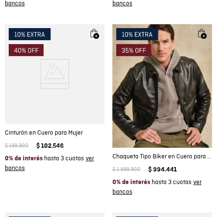
Cinturón en Cuero para Mujer
$
189
.
900
$
102
.
546
Chaqueta Tipo Biker en Cuero para Hombre
hasta 3 cuotas
0% de interés
$
1
.
699
.
900
$
994
.
441
hasta 3 cuotas
0% de interés