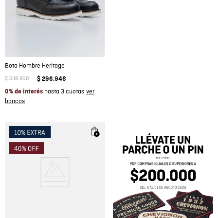
Bota Hombre Heritage
$
549
.
900
$
296
.
946
hasta 3 cuotas
0% de interés