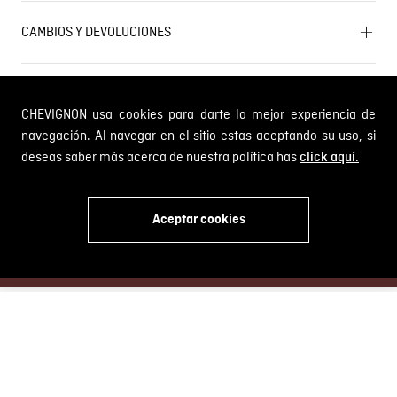
Términos y condiciones
Próximos eventos
CAMBIOS Y DEVOLUCIONES
Términos y condiciones de promociones
Outlet
Política de Cookies
Gestiona tu cambio o devolución
Política de Cambios y Devoluciones
SERVICIO AL CLIENTE
PQR y Otras solicitudes
CHEVIGNON usa cookies para darte la mejor experiencia de
Trabaja con nosotros
Estado de mi PQR
Whatsapp
navegación. Al navegar en el sitio estas aceptando su uso, si
¿Quieres ser distribuidor Chevignon?
deseas saber más acerca de nuestra política has
click aquí.
Self Service
Aceptar cookies
Línea nacional: 01 8000 189002
x
Comodin S.A.S.
NIT: 800.069.933-6
© 2024 Chevignon, todos los derechos reservados