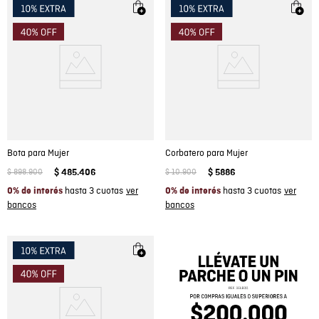
Bota para Mujer
Corbatero para Mujer
$
898
.
900
$
485
.
406
$
10
.
900
$
5886
hasta 3 cuotas
hasta 3 cuotas
0% de interés
0% de interés