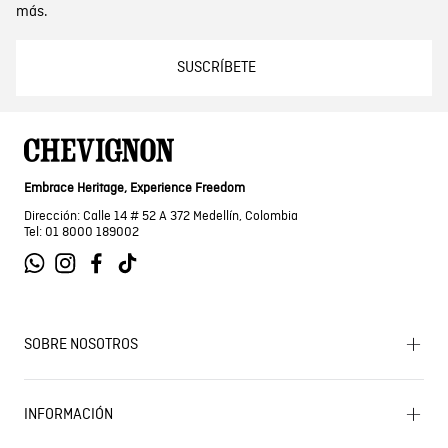
más.
SUSCRÍBETE
Embrace Heritage, Experience Freedom
Dirección: Calle 14 # 52 A 372 Medellín, Colombia
Tel: 01 8000 189002
SOBRE NOSOTROS
Encuentra tu tienda
INFORMACIÓN
Historia de la marca
Mapa del sitio