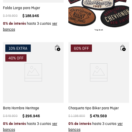
Falda Larga para Mujer
$
349
.
900
$
188
.
946
hasta 3 cuotas
0% de interés
Bota Hombre Heritage
Chaqueta tipo Biker para Mujer
$
549
.
900
$
296
.
946
$
1
.
198
.
900
$
479
.
560
hasta 3 cuotas
hasta 3 cuotas
0% de interés
0% de interés