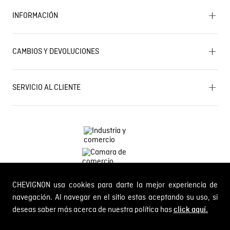
INFORMACIÓN
Historia de la marca
Mapa del sitio
Términos y condiciones
Próximos eventos
CAMBIOS Y DEVOLUCIONES
Términos y condiciones de promociones
Outlet
Política de Cookies
Gestiona tu cambio o devolución
Política de Cambios y Devoluciones
SERVICIO AL CLIENTE
PQR y Otras solicitudes
Trabaja con nosotros
Estado de mi PQR
Whatsapp
¿Quieres ser distribuidor Chevignon?
Self Service
Línea nacional: 01 8000 189002
CHEVIGNON usa cookies para darte la mejor experiencia de
Comodin S.A.S.
NIT: 800.069.933-6
navegación. Al navegar en el sitio estas aceptando su uso, si
deseas saber más acerca de nuestra política has
© 2024 Chevignon, todos los derechos reservados
click aquí.