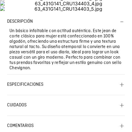
DESCRIPCIÓN
Un básico infaltable con actitud auténtica. Este jean de
corte clásico para mujer está confeccionado en 100%
algodón, ofreciendo una estructura firme y una textura
natural al tacto. Su diseño atemporal lo convierte en una
pieza versátil para el uso diario, ideal para lograr un look
casual con un giro moderno. Perfecto para combinar con
tus prendas favoritas y reflejar un estilo genuino con sello
Chevignon.
ESPECIFICACIONES
PLANCHADO: No planchar. OTROS: Lavar
separadamente. BLANQUEADO: No usar blanqueador.
CUIDADOS
SECADO: No secar en máquina. OTROS: Lavar por el
revés. CUIDADO TEXTIL PROFESIONAL: No limpieza en
Lavado SIC
seco. SECADO: Secado en tendedero a la sombra.
LAVADO: Temperatura máxima de lavado 40 ºC.
COMENTARIOS
Proceso normal. OTROS: No remojar. OTROS: Lavar con
colores similares.