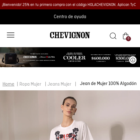
¡Bienvenido! 25% en tu primera compra con el código HOLACHEVIGNON. Aplican TyC
Centro de ayuda
0
Ve
Jean de Mujer 100% Algodón
Ropa Mujer
Jeans Mujer