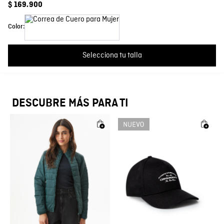
$
169
.
900
Color
Crudo
Más reciente
Todos
Color:
País de Fabricación
Hecho en Colombia
Cargando comentarios…
Fabricante / importador
Selecciona tu talla
COMODIN S.A.S.
Registro SIC
800069933
DESCUBRE MÁS PARA TI