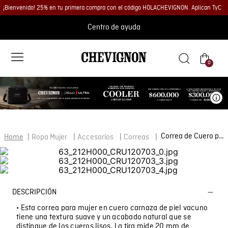
¡Bienvenido! 25% en tu primera compra con el código HOLACHEVIGNON. Aplican TyC
Centro de ayuda
0
Ve
Correa de Cuero para Mujer
Ropa Mujer
Accesorios
Correas
DESCRIPCIÓN
• Esta correa para mujer en cuero carnaza de piel vacuno
tiene una textura suave y un acabado natural que se
distingue de los cueros lisos. La tira mide 20 mm de