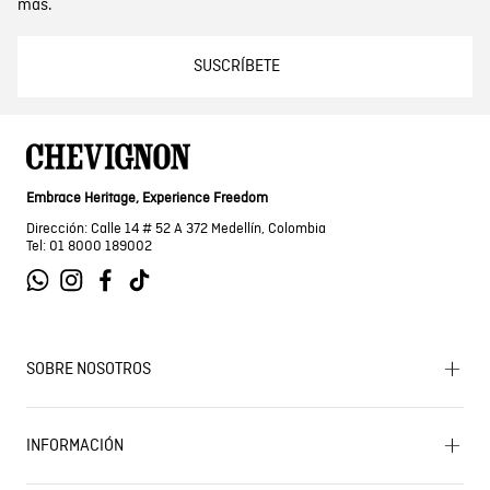
más.
SUSCRÍBETE
Embrace Heritage, Experience Freedom
Dirección: Calle 14 # 52 A 372 Medellín, Colombia
Tel: 01 8000 189002
SOBRE NOSOTROS
Encuentra tu tienda
INFORMACIÓN
Historia de la marca
Mapa del sitio
Términos y condiciones