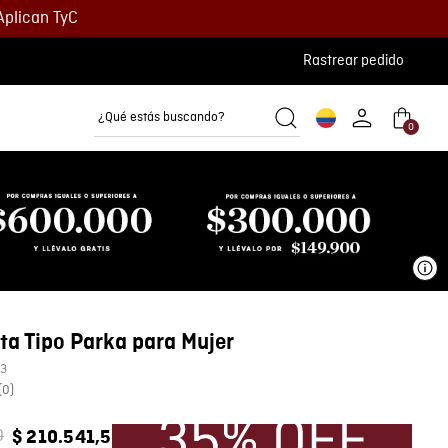
Aplican TyC
Rastrear pedido
¿Qué estás buscando?
0
Camisetas
Camisas
Polos
Ve
a Tipo Parka para Mujer
3
(
0
)
0
$
210
.
541
,
5