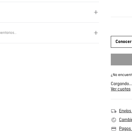
entarios…
Conocer 
¿No encuentr
Cargando..
Ver cuotas
Envíos 
Cambio
Pagos 