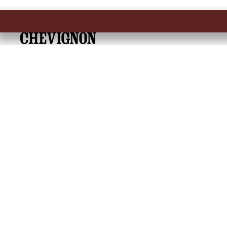
Embrace Heritage, Experience Freedom
Dirección: Calle 14 # 52 A 372 Medellín, Colombia
Tel: 6046041557
SOBRE NOSOTROS
INFORMACIÓN
Encuentra tu tienda
Términos y condicio
Historia de la marca
Términos y condici
Mapa del sitio
Política de Cookies