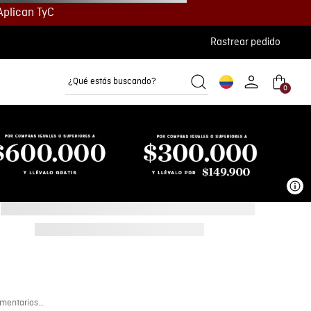
Aplican TyC
Rastrear pedido
¿Qué estás buscando?
0
Camisetas
Camisas
Polos
Ve
mentarios…