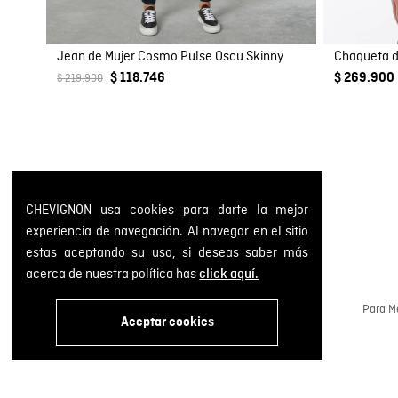
Jean de Mujer Cosmo Pulse Oscu Skinny
Chaqueta d
$ 118.746
$ 269.900
$ 219.900
CHEVIGNON usa cookies para darte la mejor
experiencia de navegación. Al navegar en el sitio
estas aceptando su uso, si deseas saber más
acerca de nuestra política has
click aquí.
Cambios y devoluciones GRATIS
Gestiona tus pedidos a través de la web o en
Para Me
nuestras tiendas físicas.
Aceptar cookies