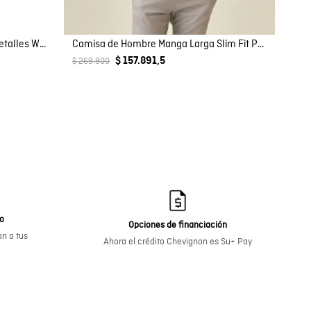
Suecos de Mujer Destalonados Detalles Western en Cuero Carnaza
Camisa de Hombre Manga Larga Slim Fit Pato Bordado Tela Oxford en Algodón
$ 157.891,5
$ 269.900
go
Opciones de financiación
n a tus
Ahora el crédito Chevignon es Su+ Pay