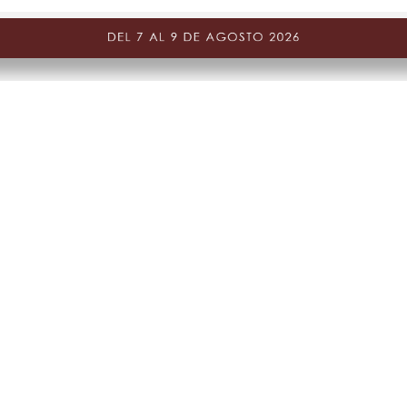
Suscríbete a nuestra Newslett
que nadie de los nuevos lanza
CAMBIOS Y DEVOLUCIONES
nes
Gestiona tu cambio o dev
ones de promociones
PQR y Otras solicitudes
Estado de mi PQR