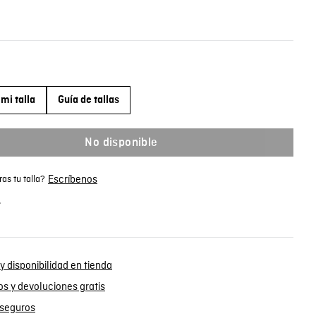
mi talla
Guía de tallas
No disponible
Escríbenos
as tu talla?
.
y disponibilidad en tienda
s y devoluciones gratis
seguros