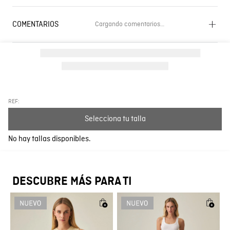
COMENTARIOS
Cargando comentarios…
Cargando el resumen…
Por favor, inicia sesión para escribir un comentario.
Más reciente
Todos
REF:
Selecciona tu talla
Cargando comentarios…
No hay tallas disponibles.
DESCUBRE MÁS PARA TI