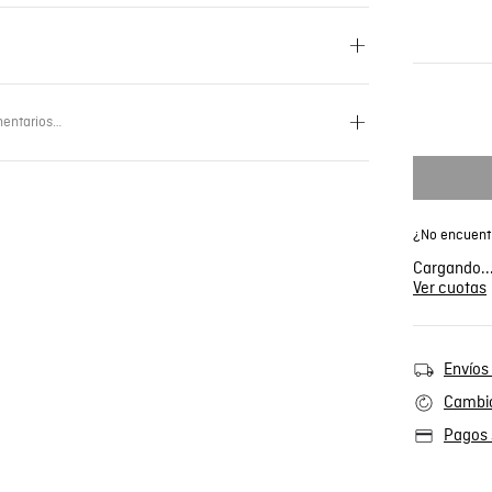
entarios…
¿No encuentr
Cargando..
Ver cuotas
Envíos 
Cambio
Pagos 