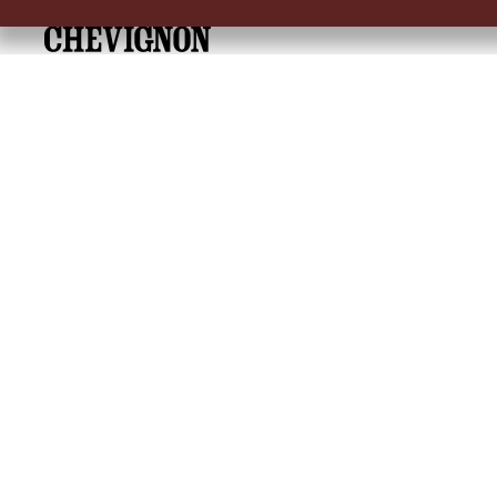
Embrace Heritage, Experience Freedom
Dirección: Calle 14 # 52 A 372 Medellín, Colombia
Tel: 6046041557
SOBRE NOSOTROS
INFORMACIÓN
Encuentra tu tienda
Términos y condicio
Historia de la marca
Términos y condici
Mapa del sitio
Política de Cookies
Política de Cambios