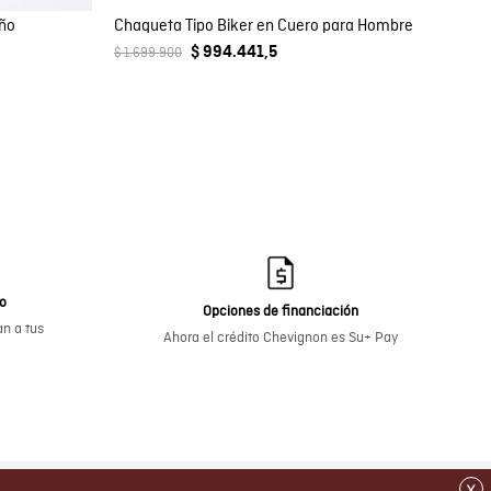
iño
Chaqueta Tipo Biker en Cuero para Hombre
$ 994.441,5
$ 1.699.900
go
Opciones de financiación
n a tus
Ahora el crédito Chevignon es Su+ Pay
x