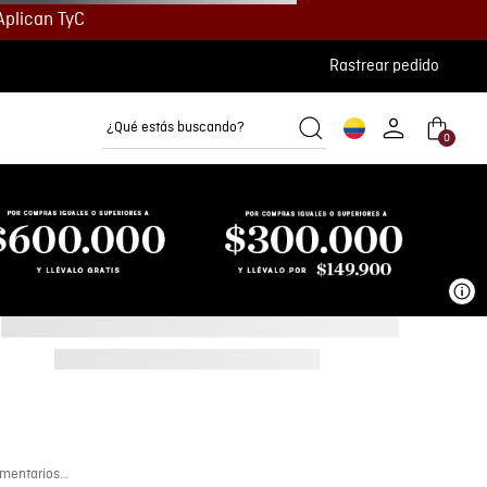
Aplican TyC
Rastrear pedido
¿Qué estás buscando?
0
Camisetas
Camisas
Polos
Ve
mentarios…