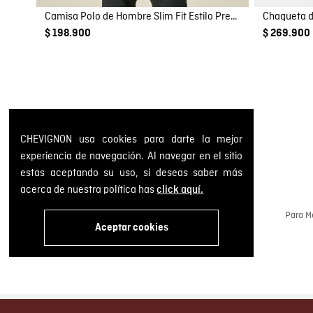
Camisa Polo de Hombre Slim Fit Estilo Preppy con Pato de Colores Bordado en Mezcla de Algodón
Chaqueta d
$ 198.900
$ 269.900
CHEVIGNON usa cookies para darte la mejor
experiencia de navegación. Al navegar en el sitio
estas aceptando su uso, si deseas saber más
acerca de nuestra política has
click aquí.
Cambios y devoluciones GRATIS
Gestiona tus pedidos a través de la web o en
Para Me
nuestras tiendas físicas.
Aceptar cookies