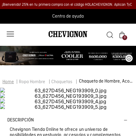
¡Bienvenido! 25% en tu primera compra con el código HOLACHEVIGNON. Aplican TyC
Centro de ayuda
0
Ve
Chaqueta de Hombre, Acolchada Tipo Parka - Tejido Impermeable
Ropa Hombre
Chaquetas
DESCRIPCIÓN
Chevignon Tienda Online te ofrece un universo de
posibilidades en vestuario, accesorios y complementos