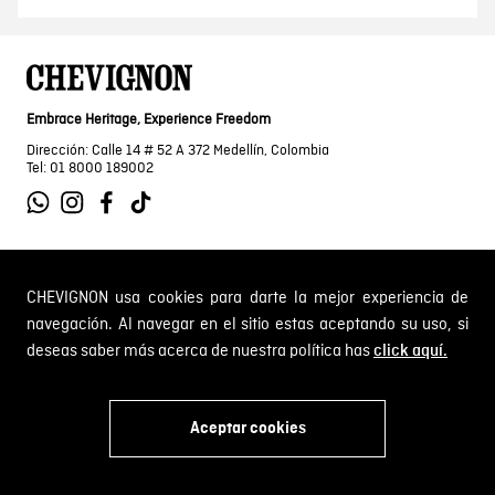
Embrace Heritage, Experience Freedom
Dirección: Calle 14 # 52 A 372 Medellín, Colombia
Tel: 01 8000 189002
SOBRE NOSOTROS
CHEVIGNON usa cookies para darte la mejor experiencia de
navegación. Al navegar en el sitio estas aceptando su uso, si
Encuentra tu tienda
deseas saber más acerca de nuestra política has
click aquí.
INFORMACIÓN
Historia de la marca
Mapa del sitio
Términos y condiciones
Aceptar cookies
Próximos eventos
CAMBIOS Y DEVOLUCIONES
Términos y condiciones de promociones
x
Outlet
Política de Cookies
Gestiona tu cambio o devolución