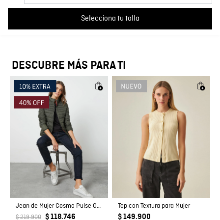
Cargando comentarios…
Registro SIC
811018676
Selecciona tu talla
DESCUBRE MÁS PARA TI
Jean de Mujer Cosmo Pulse Oscuro
Top con Textura para Mujer
$ 118.746
$ 149.900
$ 219.900