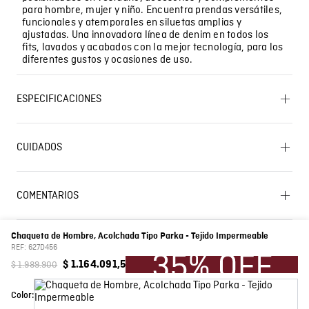
para hombre, mujer y niño. Encuentra prendas versátiles,
funcionales y atemporales en siluetas amplias y
ajustadas. Una innovadora línea de denim en todos los
fits, lavados y acabados con la mejor tecnología, para los
diferentes gustos y ocasiones de uso.
ESPECIFICACIONES
CUIDADO TEXTIL PROFESIONAL: Limpieza en húmedo
profesional . Proceso moderado. LAVADO: No lavar.
CUIDADOS
Lavado SIC
BLANQUEADO: No usar blanqueador. PLANCHADO: No
planchar. SECADO: No secar en máquina.
COMENTARIOS
Composición
Prenda: 100% Algodon
Cargando el resumen…
Color
Negro
Chaqueta de Hombre, Acolchada Tipo Parka - Tejido Impermeable
Por favor, inicia sesión para escribir un comentario.
REF:
627D456
$
1
.
989
.
900
$
1
.
164
.
091
,
5
País de Fabricación
HECHO EN FRANCIA
Más reciente
Todos
Color:
Fabricante / importador
JOHN URIBE E HIJOS S.A.