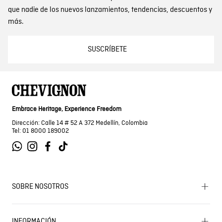
que nadie de los nuevos lanzamientos, tendencias, descuentos y
más.
SUSCRÍBETE
Embrace Heritage, Experience Freedom
Dirección: Calle 14 # 52 A 372 Medellín, Colombia
Tel: 01 8000 189002
SOBRE NOSOTROS
Encuentra tu tienda
INFORMACIÓN
Historia de la marca