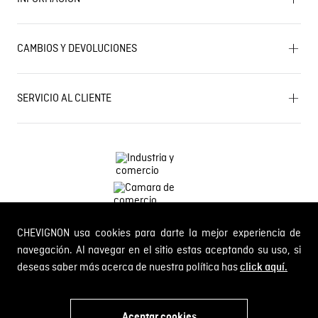
Mapa del sitio
Términos y condiciones
Próximos eventos
CAMBIOS Y DEVOLUCIONES
Términos y condiciones de promociones
Outlet
Política de Cookies
Gestiona tu cambio o devolución
Política de Cambios y Devoluciones
SERVICIO AL CLIENTE
PQR y Otras solicitudes
Trabaja con nosotros
Estado de mi PQR
Whatsapp
¿Quieres ser distribuidor Chevignon?
Self Service
Línea nacional: 01 8000 189002
CHEVIGNON usa cookies para darte la mejor experiencia de
Comodin S.A.S.
NIT: 800.069.933-6
navegación. Al navegar en el sitio estas aceptando su uso, si
deseas saber más acerca de nuestra política has
click aquí.
© 2024 Chevignon, todos los derechos reservados
Aceptar cookies